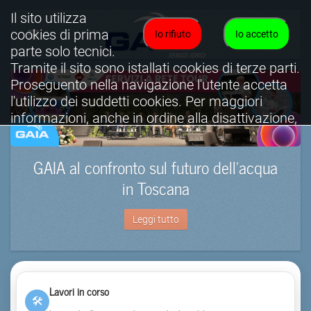
Il sito utilizza
cookies di prima
Io rifiuto
Io accetto
parte solo tecnici.
Tramite il sito sono istallati cookies di terze parti.
Proseguento nella navigazione l'utente accetta
l'utilizzo dei suddetti cookies. Per maggiori
informazioni, anche in ordine alla disattivazione,
è possibile consultare l'informativa cookies
completa.
GAIA al confronto sul futuro dell’acqua
Visualizza informativa completa.
in Toscana
Leggi tutto
Lavori in corso
🛠