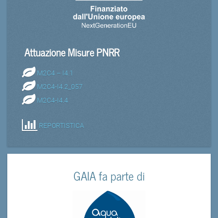
Attuazione Misure PNRR
M2C4 – I4.1
M2C4-I4.2_057
M2C4-I4.4
REPORTISTICA
GAIA fa parte di