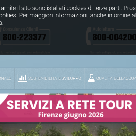
Tramite il sito sono istallati cookies di terze parti. Pr
 cookies. Per maggiori informazioni, anche in ordine al
a.
Numeri verdi gratuiti anche da cellulare
Numeri verdi gratuiti anche da cellu
ONALE
SOSTENIBILITA' E SVILUPPO
QUALITA’ DELL’ACQU