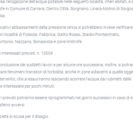
a l'erogazione dell'acqua potabile nelle seguenti località, interi abitati, e
rofe in Comune di Carrara: Centro Città, Sorgnano, Linara-Molino di Sorgn
lia.
ficativi abbassamenti della pressione idrica si potrebbero invece verificare
iori località di Fossola, Fabbrica, Gatto Rosso, Stadio-Pontecimato,
Antonio, Nazzano, Bonascola e zone limitrofe.
 interessati previsti: n. 13559
conclusione dei suddetti lavori e per alcune ore successive, inoltre, si potr
icare fenomeni transitori di torbidità, anche in zone adiacenti a quelle ogg
intervento, che si esauriranno lasciando scorrere l'acqua dai rubinetti delle
e interessate per pochi minuti.
ori previsti potranno essere riprogrammati nei giorni successivi in caso di e
ferici avversi.
ietà si scusa per il disagio.