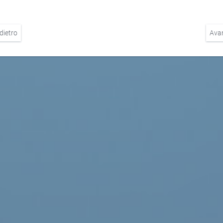
dietro
Ava