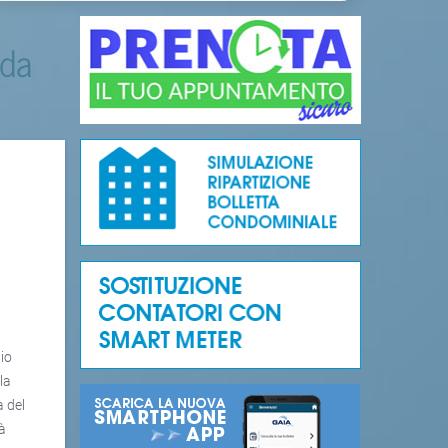
 da
gio
la
a del
rà