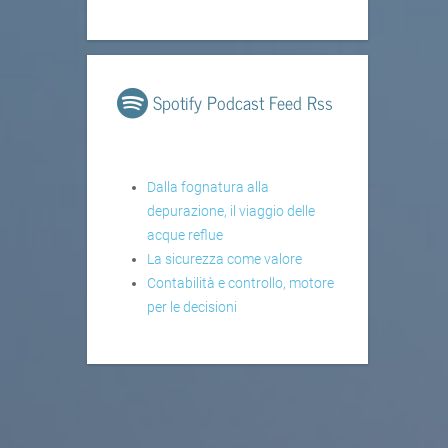
Spotify Podcast Feed Rss
Dalla fognatura alla
depurazione, il viaggio delle
acque reflue
La sicurezza come valore
Contabilità e controllo, motore
per le decisioni