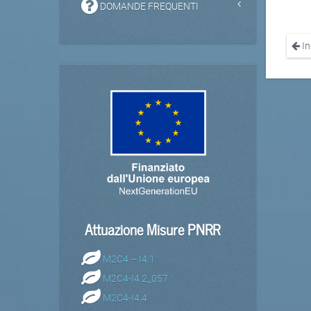
DOMANDE FREQUENTI
In
Attuazione Misure PNRR
M2C4 – I4.1
M2C4-I4.2_057
M2C4-I4.4