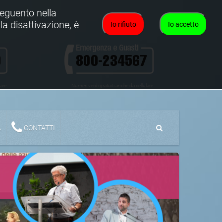
oseguento nella
la disattivazione, è
Io rifiuto
Io accetto
lare
Numeri verdi gratuiti anche da cellulare
A
CONTATTI