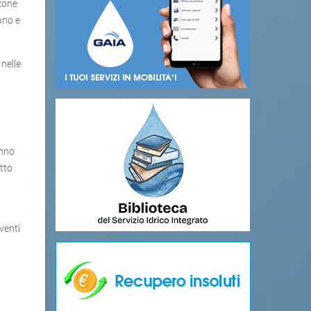
 zone
ano e
 nelle
anno
etto
venti