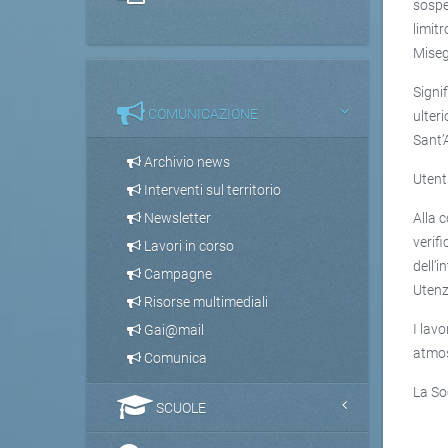
sospes
limit
Miseg
Signi
COMUNICAZIONE
ulter
Sant’
Archivio news
Utenti
Interventi sul territorio
Alla 
Newsletter
verif
Lavori in corso
dell’
Campagne
Utenz
Risorse multimediali
I lav
Gai@mail
atmos
Comunica
La Soc
SCUOLE