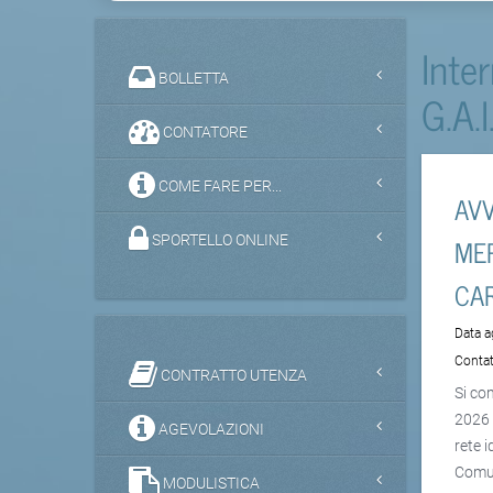
Inte
BOLLETTA
G.A.I
CONTATORE
COME FARE PER...
AVV
MER
SPORTELLO ONLINE
CA
Data 
Contat
CONTRATTO UTENZA
Si co
2026 
AGEVOLAZIONI
rete 
Comun
MODULISTICA