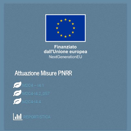
Attuazione Misure PNRR
M2C4 – I4.1
M2C4-I4.2_057
M2C4-I4.4
REPORTISTICA