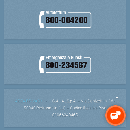
AREA PRIVACY
- G.A.I.A . S.p.A. – Via Donizetti n. 16 -
55045 Pietrasanta (LU) – Codice fiscale e P.iva
01966240465