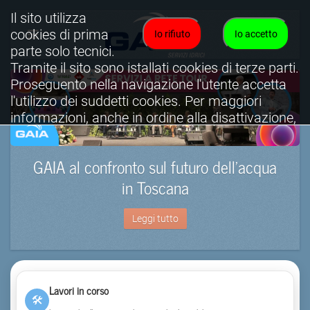
Il sito utilizza
cookies di prima
Io rifiuto
Io accetto
parte solo tecnici.
Tramite il sito sono istallati cookies di terze parti.
Proseguento nella navigazione l'utente accetta
l'utilizzo dei suddetti cookies. Per maggiori
informazioni, anche in ordine alla disattivazione,
è possibile consultare l'informativa cookies
completa.
GAIA al confronto sul futuro dell’acqua
Visualizza informativa completa.
in Toscana
Leggi tutto
Lavori in corso
🛠