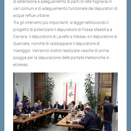
di estensione e adeguamento di parti di rete fognaria in
vari comuni e di adeguamento funzionale dei depuratori di
acque reflue urbane.
Tra gli interventi più importanti, si legge nell'Accordo il
progetto di potenziare il depuratore di Fossa Maestra a
Carrara, il depuratore di Lavello a Massa, e il depuratore di
Querceta, nonché di raddoppiare il depuratore di
Viareggio. Verranno inoltre realizzate vasche di prima
pioggia per la depurazione delle portate meteoriche in
eccesso.