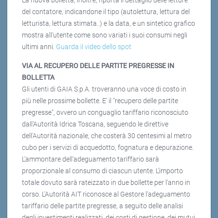
del contatore, indicandone il tipo (autolettura, lettura del
letturista, lettura stimata..) e la data, e un sintetico grafico
mostra all'utente come sono variati i suoi consumi negli
ultimi anni.
Guarda il video dello spot
VIA AL RECUPERO DELLE PARTITE PREGRESSE IN
BOLLETTA
Gli utenti di GAIA S.p.A. troveranno una voce di costo in
più nelle prossime bollette. E' il "recupero delle partite
pregresse", ovvero un conguaglio tariffario riconosciuto
dall'Autorità Idrica Toscana, seguendo le direttive
dell'Autorità nazionale, che costerà 30 centesimi al metro
cubo per i servizi di acquedotto, fognatura e depurazione.
L'ammontare dell'adeguamento tariffario sarà
proporzionale al consumo di ciascun utente. L'importo
totale dovuto sarà rateizzato in due bollette per l'anno in
corso. L'Autorità AIT riconosce al Gestore l'adeguamento
tariffario delle partite pregresse, a seguito delle analisi
degli investimenti realizzati, dei costi di gestione, dei mutui