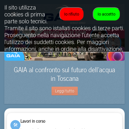
Il sito utilizza
cookies di prima
Io rifiuto
Io accetto
parte solo tecnici.
Tramite il sito sono istallati cookies di terze parti.
Proseguento nella navigazione l'utente accetta
l'utilizzo dei suddetti cookies. Per maggiori
informazioni, anche in ordine alla disattivazione,
è possibile consultare l'informativa cookies
completa.
GAIA al confronto sul futuro dell’acqua
Visualizza informativa completa.
in Toscana
Leggi tutto
Lavori in corso
🛠