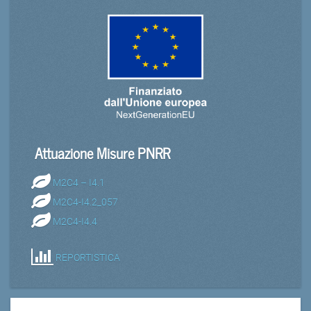
Attuazione Misure PNRR
M2C4 – I4.1
M2C4-I4.2_057
M2C4-I4.4
REPORTISTICA