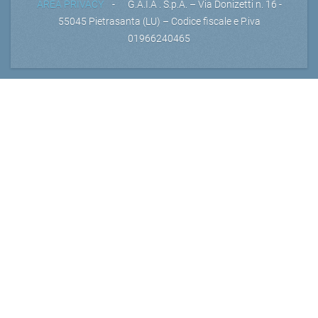
AREA PRIVACY
- G.A.I.A . S.p.A. – Via Donizetti n. 16 -
55045 Pietrasanta (LU) – Codice fiscale e P.iva
01966240465