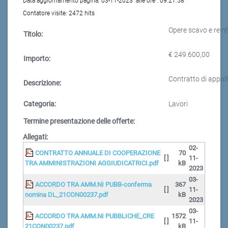
Data aggiornamento pagina:
03-11-2023
alle ore :
09:21:58
Contatore visite:
2472 hits
Opere scavo e rein
Titolo:
€ 249.600,00
Importo:
Contratto di appal
Descrizione:
Categoria:
Lavori
Termine presentazione delle offerte:
Allegati:
02-
CONTRATTO ANNUALE DI COOPERAZIONE
70
[ ]
11-
TRA AMMINISTRAZIONI AGGIUDICATRICI.pdf
kB
2023
03-
ACCORDO TRA AMM.NI PUBB-conferma
367
[ ]
11-
nomina DL_21CON00237.pdf
kB
2023
03-
ACCORDO TRA AMM.NI PUBBLICHE_CRE
1572
[ ]
11-
21CON00237.pdf
kB