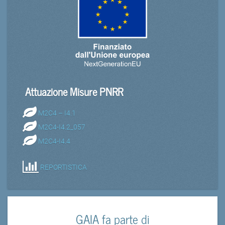
Attuazione Misure PNRR
M2C4 – I4.1
M2C4-I4.2_057
M2C4-I4.4
REPORTISTICA
GAIA fa parte di