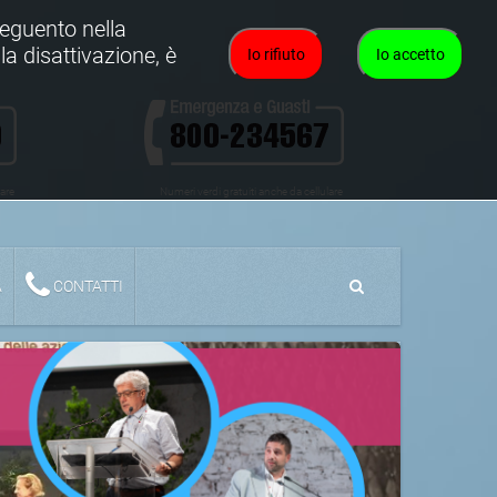
oseguento nella
la disattivazione, è
Io rifiuto
Io accetto
lare
Numeri verdi gratuiti anche da cellulare
A
CONTATTI