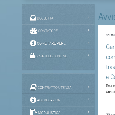
Avvi
BOLLETTA
CONTATORE
Scritt
COME FARE PER...
Gar
com
SPORTELLO ONLINE
tra
e C
Data 
CONTRATTO UTENZA
Contat
AGEVOLAZIONI
MODULISTICA
Titolo