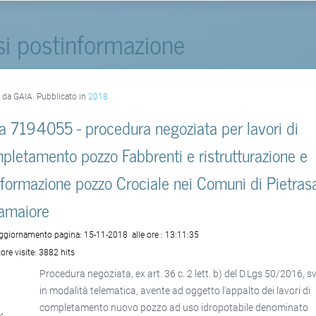
si postinformazione
o da GAIA. Pubblicato in
2018
a 7194055 - procedura negoziata per lavori di
pletamento pozzo Fabbrenti e ristrutturazione e
sformazione pozzo Crociale nei Comuni di Pietras
amaiore
aggiornamento pagina:
15-11-2018
alle ore :
13:11:35
ore visite:
3882 hits
Procedura negoziata, ex art. 36 c. 2 lett. b) del D.Lgs 50/2016, s
in modalità telematica, avente ad oggetto l'appalto dei lavori di
completamento nuovo pozzo ad uso idropotabile denominato
: