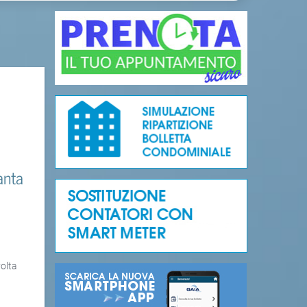
anta
volta