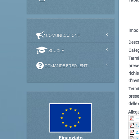
Impor
COMUNICAZIONE
Descr
Categ
SCUOLE
Term
DOMANDE FREQUENTI
pres
richi
d'invi
Term
pres
delle 
Allega
--
1
2