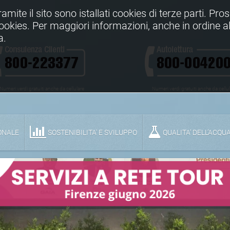
Tramite il sito sono istallati cookies di terze parti. Pr
 cookies. Per maggiori informazioni, anche in ordine al
a.
Numeri verdi gratuiti anche da cellulare
Numeri verdi gratuiti anche da cellu
ONALE
SOSTENIBILITA' E SVILUPPO
QUALITA’ DELL’ACQU