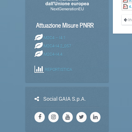
3
4
In
Attuazione Misure PNRR
M2C4 – I4.1
M2C4-I4.2_057
M2C4-I4.4
REPORTISTICA
Social GAIA S.p.A.