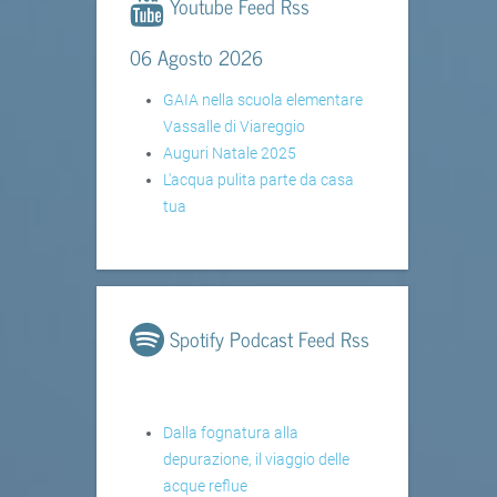
Youtube Feed Rss
06 Agosto 2026
GAIA nella scuola elementare
Vassalle di Viareggio
Auguri Natale 2025
L'acqua pulita parte da casa
tua
Spotify Podcast Feed Rss
Dalla fognatura alla
depurazione, il viaggio delle
acque reflue