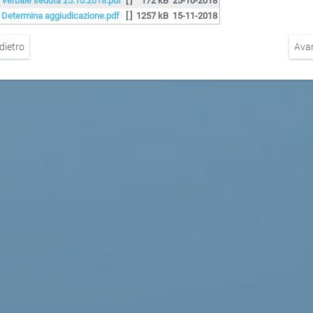
. Verbale seduta 25.10.2018.pdf
[ ]
172 kB
25-10-2018
. Determina aggiudicazione.pdf
[ ]
1257 kB
15-11-2018
dietro
Ava