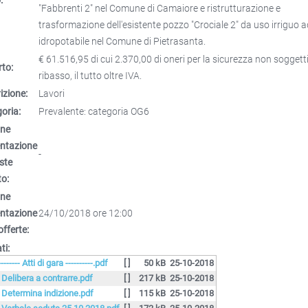
"Fabbrenti 2" nel Comune di Camaiore e ristrutturazione e
trasformazione dell'esistente pozzo "Crociale 2" da uso irriguo 
idropotabile nel Comune di Pietrasanta.
€ 61.516,95 di cui 2.370,00 di oneri per la sicurezza non soggett
to:
ribasso, il tutto oltre IVA.
izione:
Lavori
oria:
Prevalente: categoria OG6
ine
entazione
-
este
to:
ine
entazione
24/10/2018 ore 12:00
offerte:
ti:
-------- Atti di gara ----------.pdf
[ ]
50 kB
25-10-2018
. Delibera a contrarre.pdf
[ ]
217 kB
25-10-2018
. Determina indizione.pdf
[ ]
115 kB
25-10-2018