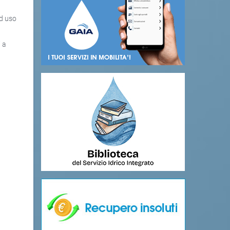
ad uso
i a