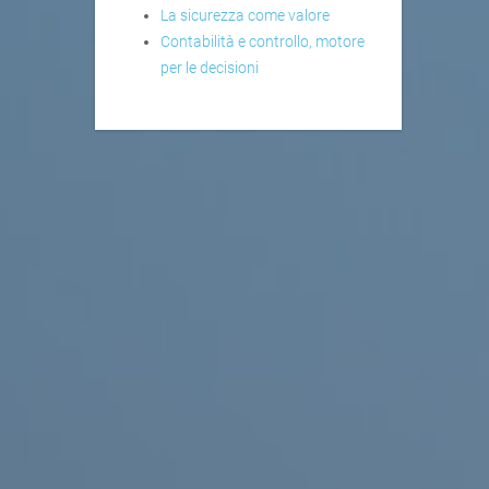
La sicurezza come valore
Contabilità e controllo, motore
per le decisioni