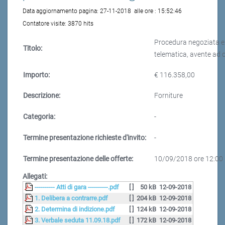
Data aggiornamento pagina:
27-11-2018
alle ore :
15:52:46
Contatore visite:
3870 hits
Procedura negoziata ex 
Titolo:
telematica, avente ad og
Importo:
€ 116.358,00
Descrizione:
Forniture
Categoria:
-
Termine presentazione richieste d'invito:
-
Termine presentazione delle offerte:
10/09/2018 ore 12:00
Allegati:
---------- Atti di gara ----------.pdf
[ ]
50 kB
12-09-2018
1. Delibera a contrarre.pdf
[ ]
204 kB
12-09-2018
2. Determina di indizione.pdf
[ ]
124 kB
12-09-2018
3. Verbale seduta 11.09.18.pdf
[ ]
172 kB
12-09-2018