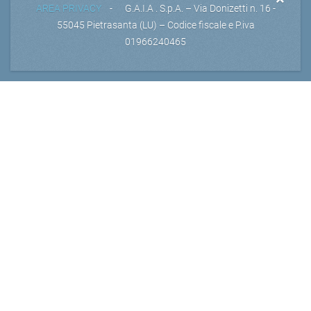
AREA PRIVACY
- G.A.I.A . S.p.A. – Via Donizetti n. 16 -
55045 Pietrasanta (LU) – Codice fiscale e P.iva
01966240465