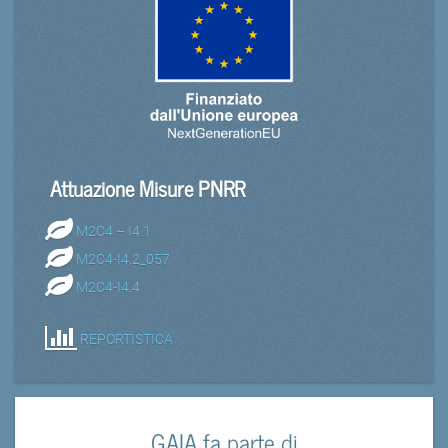
Attuazione Misure PNRR
M2C4 – I4.1
M2C4-I4.2_057
M2C4-I4.4
REPORTISTICA
GAIA fa parte di