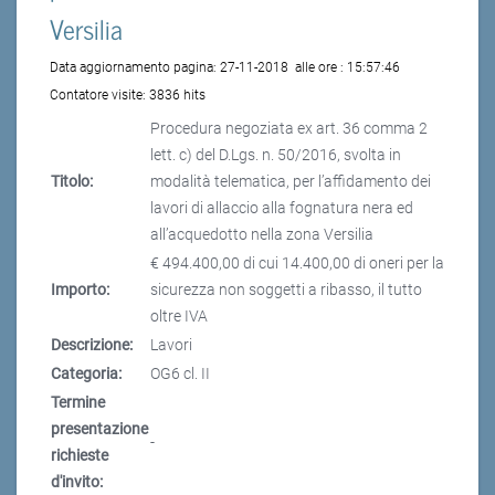
Versilia
Data aggiornamento pagina:
27-11-2018
alle ore :
15:57:46
Contatore visite:
3836 hits
Procedura negoziata ex art. 36 comma 2
lett. c) del D.Lgs. n. 50/2016, svolta in
Titolo:
modalità telematica, per l’affidamento dei
lavori di allaccio alla fognatura nera ed
all’acquedotto nella zona Versilia
€ 494.400,00 di cui 14.400,00 di oneri per la
Importo:
sicurezza non soggetti a ribasso, il tutto
oltre IVA
Descrizione:
Lavori
Categoria:
OG6 cl. II
Termine
presentazione
-
richieste
d'invito: