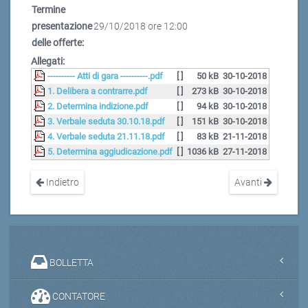
Termine
presentazione
29/10/2018 ore 12:00
delle offerte:
Allegati:
---------- Atti di gara ----------.pdf
[ ]
50 kB
30-10-2018
1. Delibera a contrarre.pdf
[ ]
273 kB
30-10-2018
2. Determina indizione.pdf
[ ]
94 kB
30-10-2018
3. Verbale seduta 30.10.18.pdf
[ ]
151 kB
30-10-2018
4. Verbale seduta 21.11.18.pdf
[ ]
83 kB
21-11-2018
5. Determina aggiudicazione.pdf
[ ]
1036 kB
27-11-2018
Indietro
Avanti
BOLLETTA
CONTATORE