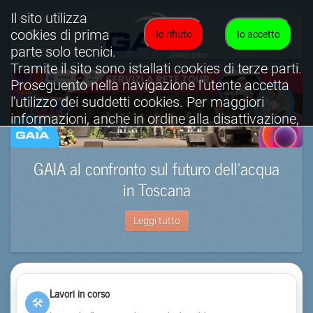
Il sito utilizza
cookies di prima
Io rifiuto
Io accetto
parte solo tecnici.
Tramite il sito sono istallati cookies di terze parti.
Proseguento nella navigazione l'utente accetta
l'utilizzo dei suddetti cookies. Per maggiori
informazioni, anche in ordine alla disattivazione,
è possibile consultare l'informativa cookies
completa.
GAIA al confronto sul futuro dell’acqua
Visualizza informativa completa.
in Toscana
Leggi tutto
Lavori in corso
🛠