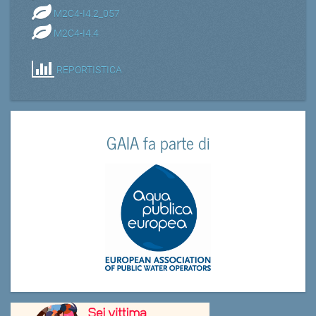
M2C4-I4.2_057
M2C4-I4.4
REPORTISTICA
GAIA fa parte di