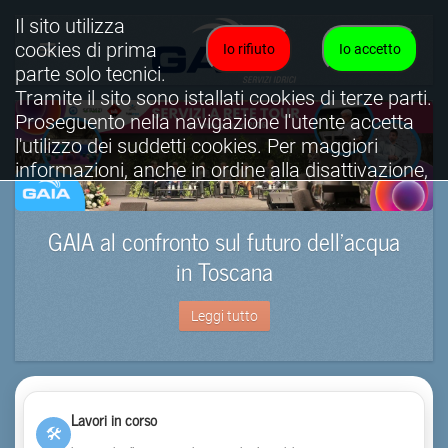
Il sito utilizza
cookies di prima
Io rifiuto
Io accetto
parte solo tecnici.
Tramite il sito sono istallati cookies di terze parti.
Proseguento nella navigazione l'utente accetta
l'utilizzo dei suddetti cookies. Per maggiori
informazioni, anche in ordine alla disattivazione,
è possibile consultare l'informativa cookies
completa.
GAIA al confronto sul futuro dell’acqua
Visualizza informativa completa.
in Toscana
Leggi tutto
Lavori in corso
🛠