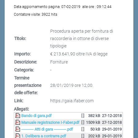
Data aggiornamento pagina:
07-02-2019
alle ore :
09:12:44
Contatore visite:
3922 hits
Procedura aperta per fornitura di
Titolo:
raccorderia in ottone di diverse
tipologie
Importo:
€ 213.641,90 oltre IVA di legge
Descrizione:
Forniture
Categoria:
-
Termine
presentazione
28/01/2019 ore 12,00.
delle offerte:
Link:
https://gaia.ifaber.com
Allegati:
Bando di gara.pdf
[ ]
382 kB
27-12-2018
Manuale registrazione I-Faber.pdf
[ ]
1509 kB
27-12-2018
---------- Atti di gara ----------.pdf
[ ]
50 kB
29-01-2019
1. Delibera a contrarre.pdf
[ ]
202 kB
29-01-2019