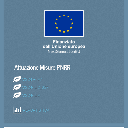
Attuazione Misure PNRR
M2C4 – I4.1
M2C4-I4.2_057
M2C4-I4.4
REPORTISTICA