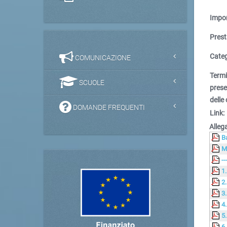
Impor
Prest
Categ
COMUNICAZIONE
Term
SCUOLE
pres
delle 
DOMANDE FREQUENTI
Link:
Allega
B
M
--
1
2
3
4
5
6