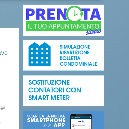
ovo
.Lgs
.