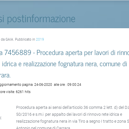
si postinformazione
o da GAIA. Pubblicato in
2019
a 7456889 - Procedura aperta per lavori di rinn
e idrica e realizzazione fognatura nera, comune di
rara.
aggiornamento pagina:
24-06-2020
alle ore :
09:00:24
ore visite:
6261 hits
Procedura aperta ai sensi dell'articolo 36 comma 2 lett. d) del D
50/2016 e s.m.i per appalto dei lavori di rinnovo rete idrica e
:
realizzazione fognatura nera in via Tiro a segno I tratto e zona S
Antonio nel comune di Carrara.