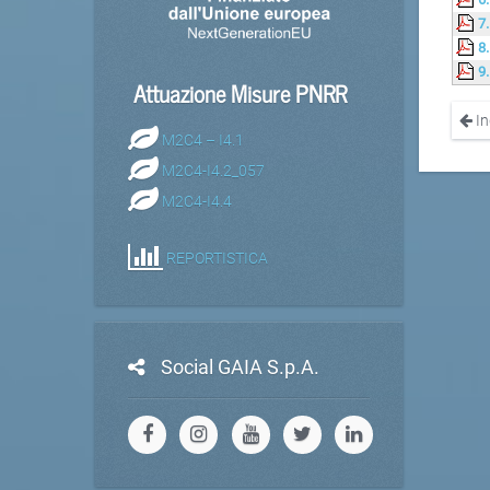
7
8
9
Attuazione Misure PNRR
In
M2C4 – I4.1
M2C4-I4.2_057
M2C4-I4.4
REPORTISTICA
Social GAIA S.p.A.