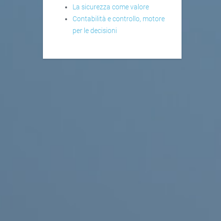
La sicurezza come valore
Contabilità e controllo, motore
per le decisioni