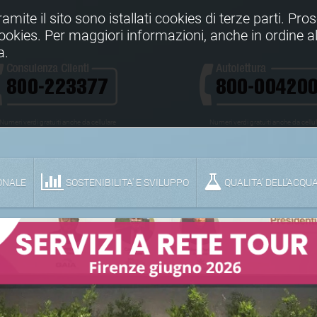
Tramite il sito sono istallati cookies di terze parti. Pr
 cookies. Per maggiori informazioni, anche in ordine al
a.
Numeri verdi gratuiti anche da cellulare
Numeri verdi gratuiti anche da cellu
ONALE
SOSTENIBILITA' E SVILUPPO
QUALITA’ DELL’ACQU