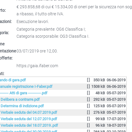
€ 293.858,68 di cui € 15.334,00 di oneri per la sicurezza non sog
to:
a ribasso, il tutto oltre IVA.
azioni:
Esecuzione lavori.
Categoria prevalente: OG6 Classifica I;
oria:
Categoria scorporabile: OG3 Classifica I.
ine
entazione
03/07/2019 ore 12,00.
offerte:
https://gaia.ifaber.com
ti:
ando di gara.pdf
[ ]
350 kB
06-06-2019
anuale registrazione I-Faber.pdf
[ ]
1508 kB
06-06-2019
-------- Atti di gara -----------.pdf
[ ]
48 kB
05-07-2019
. Delibera a contrarre.pdf
[ ]
292 kB
05-07-2019
. Determina di indizione.pdf
[ ]
125 kB
05-07-2019
. Verbale seduta del 04.07.2019.pdf
[ ]
276 kB
05-07-2019
. Verbale seduta del 12.07.2019.pdf
[ ]
99 kB
17-07-2019
. Verbale seduta del 18.07.2019..pdf
[ ]
96 kB
18-07-2019
. Verbale seduta del 30.09.2019.pdf
[ ]
266 kB
02-10-2019