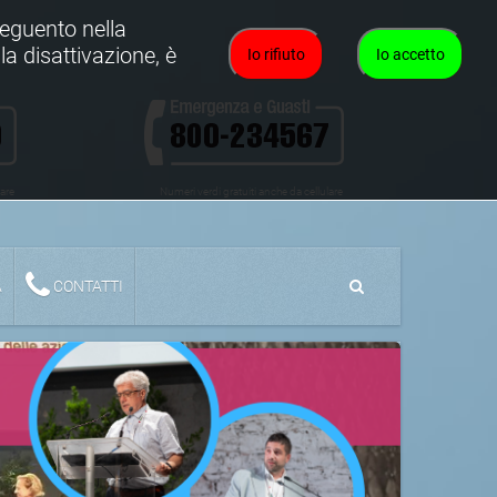
oseguento nella
la disattivazione, è
Io rifiuto
Io accetto
lare
Numeri verdi gratuiti anche da cellulare
A
CONTATTI