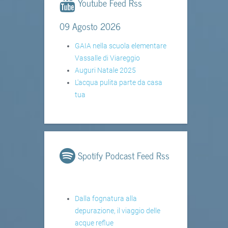
Youtube Feed Rss
09 Agosto 2026
GAIA nella scuola elementare
Vassalle di Viareggio
Auguri Natale 2025
L'acqua pulita parte da casa
tua
Spotify Podcast Feed Rss
Dalla fognatura alla
depurazione, il viaggio delle
acque reflue