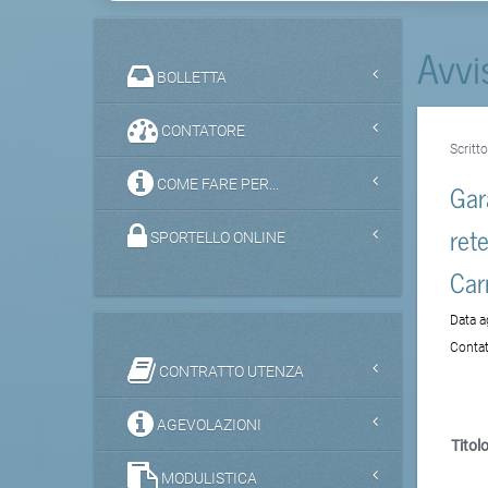
Avvi
BOLLETTA
CONTATORE
Scritt
COME FARE PER...
Gar
ret
SPORTELLO ONLINE
Car
Data 
Contat
CONTRATTO UTENZA
AGEVOLAZIONI
Titolo
MODULISTICA