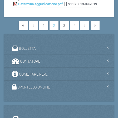
Determina aggiudicazione.pdf
[ ]
911 kB
19-09-2019
1
2
3
4
BOLLETTA
CONTATORE
COME FARE PER...
SPORTELLO ONLINE