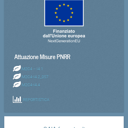
Attuazione Misure PNRR
M2C4 – I4.1
M2C4-I4.2_057
M2C4-I4.4
REPORTISTICA