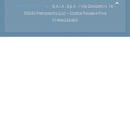
AREA PRIVACY
- G.A.I.A . S.p.A. – Via Donizetti n. 16 -
55045 Pietrasanta (LU) – Codice fiscale e P.iva
01966240465