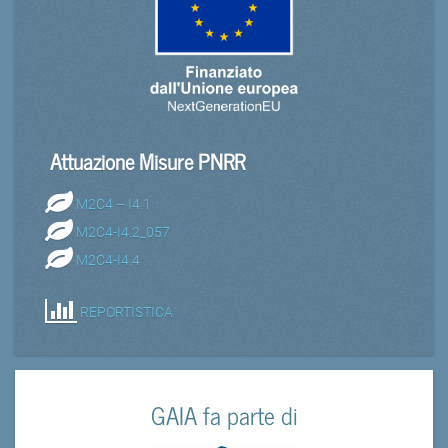
Attuazione Misure PNRR
M2C4 – I4.1
M2C4-I4.2_057
M2C4-I4.4
REPORTISTICA
GAIA fa parte di