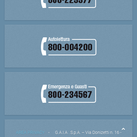
AREA PRIVACY
- G.A.I.A . S.p.A. – Via Donizetti n. 16 -