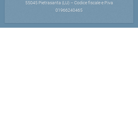
55045 Pietrasanta (LU) – Codice fiscale e P.iva
01966240465