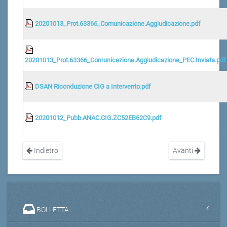
20201013_Prot.63366_Comunicazione.Aggiudicazione.pdf
20201013_Prot.63366_Comunicazione.Aggiudicazione_PEC.Inviata.pdf
DSAN Riconduzione CIG a Intervento.pdf
20201012_Pubb.ANAC.CIG.ZC52EB62C9.pdf
Indietro
Avanti
BOLLETTA