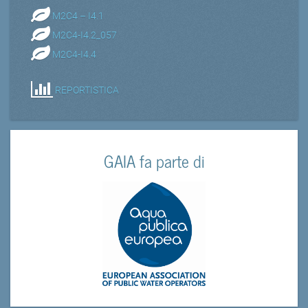
M2C4 – I4.1
M2C4-I4.2_057
M2C4-I4.4
REPORTISTICA
GAIA fa parte di