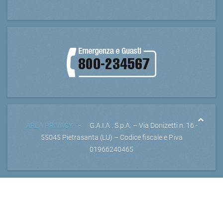
AREA PRIVACY
- G.A.I.A . S.p.A. – Via Donizetti n. 16 -
55045 Pietrasanta (LU) – Codice fiscale e P.iva
01966240465