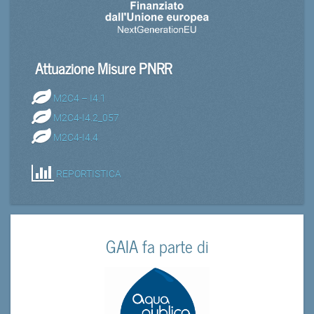
Attuazione Misure PNRR
M2C4 – I4.1
M2C4-I4.2_057
M2C4-I4.4
REPORTISTICA
GAIA fa parte di