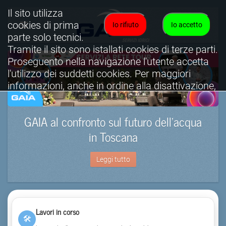
Il sito utilizza
cookies di prima
Io rifiuto
Io accetto
parte solo tecnici.
Tramite il sito sono istallati cookies di terze parti.
Proseguento nella navigazione l'utente accetta
l'utilizzo dei suddetti cookies. Per maggiori
informazioni, anche in ordine alla disattivazione,
è possibile consultare l'informativa cookies
completa.
GAIA al confronto sul futuro dell’acqua
Visualizza informativa completa.
in Toscana
Leggi tutto
Lavori in corso
🛠