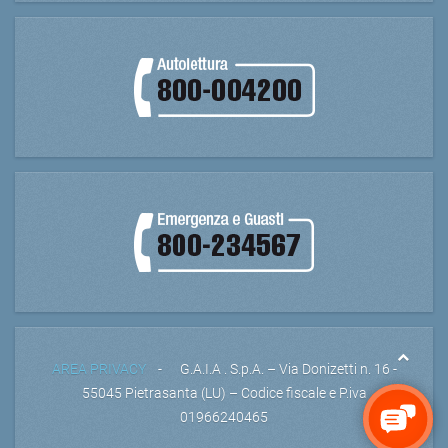
AREA PRIVACY
- G.A.I.A . S.p.A. – Via Donizetti n. 16 -
55045 Pietrasanta (LU) – Codice fiscale e P.iva
01966240465