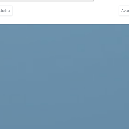
dietro
Ava