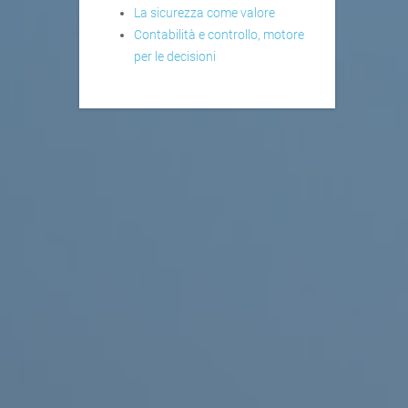
La sicurezza come valore
Contabilità e controllo, motore
per le decisioni