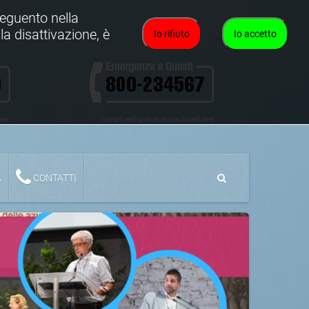
oseguento nella
la disattivazione, è
Io rifiuto
Io accetto
lare
Numeri verdi gratuiti anche da cellulare
A
CONTATTI