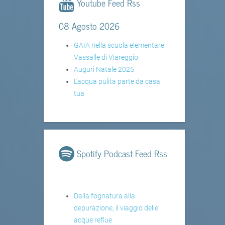
Youtube Feed Rss
08 Agosto 2026
GAIA nella scuola elementare
Vassalle di Viareggio
Auguri Natale 2025
L'acqua pulita parte da casa
tua
Spotify Podcast Feed Rss
Dalla fognatura alla
depurazione, il viaggio delle
acque reflue