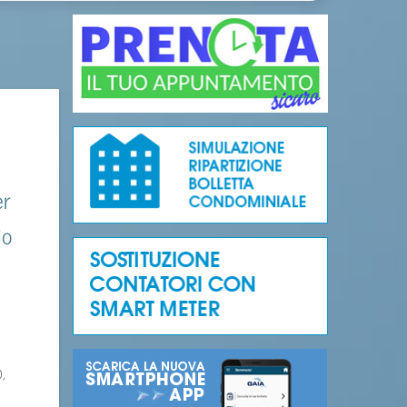
er
io
0,