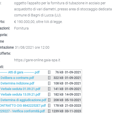
:
oggetto l'appalto per la fornitura di tubazione in acciaio per
acquedotto di vari diametri, presso area di stoccaggio dedicata 
comune di Bagni di Lucca (LU).
to:
€ 190.000,00, oltre IVA di legge.
azioni:
Fornitura
oria:
ine
entazione
31/08/2021 ore 12:00
offerte:
https://gare-online.gaia-spa.it
ti:
-------- Atti di gara ----------.pdf
[ ]
76 kB
01-09-2021
. Delibera a contrarre.pdf
[ ]
322 kB
01-09-2021
. Determina indizione.pdf
[ ]
108 kB
01-09-2021
. Verbale seduta 01.09.21.pdf
[ ]
141 kB
01-09-2021
. Verbale seduta 13.09.21.pdf
[ ]
182 kB
14-09-2021
. Determina di aggiudicazione.pdf
[ ]
208 kB
05-10-2021
ONTRATTO CIG 88422252E7.pdf
[ ]
178 kB
21-03-2023
229227 - Verifica conformità.pdf
[ ]
1239 kB
03-11-2023