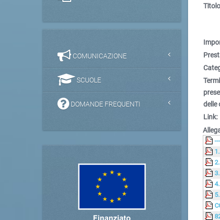
Titolo
Impor
Prest
COMUNICAZIONE
Categ
SCUOLE
Term
pres
DOMANDE FREQUENTI
delle 
Link:
Allega
--
1
2
3
4
5
C
8