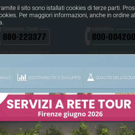
Tramite il sito sono istallati cookies di terze parti. Pr
 cookies. Per maggiori informazioni, anche in ordine al
a.
Numeri verdi gratuiti anche da cellulare
Numeri verdi gratuiti anche da cellu
ONALE
SOSTENIBILITA' E SVILUPPO
QUALITA’ DELL’ACQU