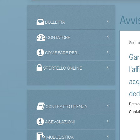
Avvi
BOLLETTA
CONTATORE
Scritt
COME FARE PER...
Gar
l'af
SPORTELLO ONLINE
acq
ded
Data 
CONTRATTO UTENZA
Contat
AGEVOLAZIONI
MODULISTICA