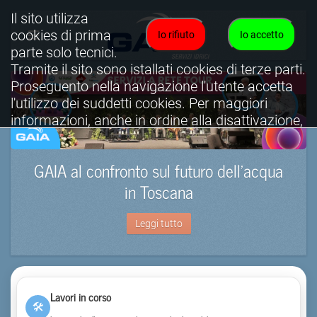
Il sito utilizza
cookies di prima
Io rifiuto
Io accetto
parte solo tecnici.
Tramite il sito sono istallati cookies di terze parti.
Proseguento nella navigazione l'utente accetta
l'utilizzo dei suddetti cookies. Per maggiori
informazioni, anche in ordine alla disattivazione,
è possibile consultare l'informativa cookies
completa.
GAIA al confronto sul futuro dell’acqua
Visualizza informativa completa.
in Toscana
Leggi tutto
Lavori in corso
🛠