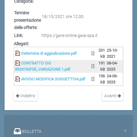
Categoria:
Termine
18/10/2021 ore 12:00.
presentazione
delle offerte:
Link:
https://gare-online.gaia-spa.it
Allegati:
201
25-10-
Determina di aggiudicazione.pdf
[ ]
kB
2021
CONTRATTO CIG
191
08-04-
[ ]
8929760F0E_VARIAZIONE 1.pdf
kB
2025
156
24-06-
AVVISO MODIFICA SOGGETTIVA.pdf
[ ]
kB
2025
Indietro
Avanti
BOLLETTA