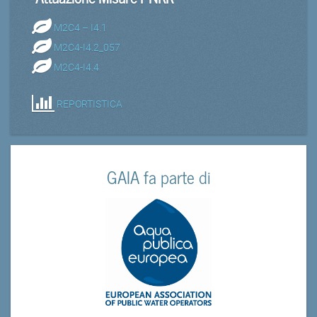
M2C4 – I4.1
M2C4-I4.2_057
M2C4-I4.4
REPORTISTICA
GAIA fa parte di