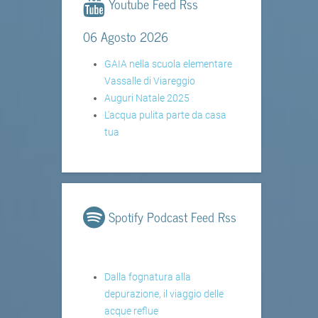
Youtube Feed Rss
06 Agosto 2026
GAIA nella scuola elementare
Vassalle di Viareggio
Auguri Natale 2025
L'acqua pulita parte da casa
tua
Spotify Podcast Feed Rss
Dalla fognatura alla
depurazione, il viaggio delle
acque reflue