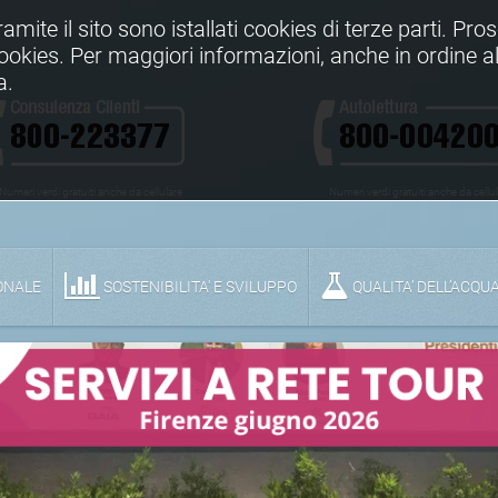
Tramite il sito sono istallati cookies di terze parti. Pr
 cookies. Per maggiori informazioni, anche in ordine al
a.
Numeri verdi gratuiti anche da cellulare
Numeri verdi gratuiti anche da cellu
ONALE
SOSTENIBILITA' E SVILUPPO
QUALITA’ DELL’ACQU