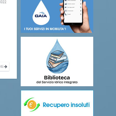
2022
nti