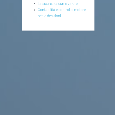
La sicurezza come valore
Contabilità e controllo, motore
per le decisioni