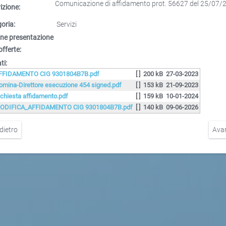
Comunicazione di affidamento prot. 56627 del 25/07/
izione:
oria:
Servizi
ne presentazione
offerte:
ti:
FFIDAMENTO CIG 9301804B7B.pdf
[ ]
200 kB
27-03-2023
omina-Direttore esecuzione 454 signed.pdf
[ ]
153 kB
21-09-2023
ichiesta affidamento.pdf
[ ]
159 kB
10-01-2024
ODIFICA_AFFIDAMENTO CIG 9301804B7B.pdf
[ ]
140 kB
09-06-2026
dietro
Ava