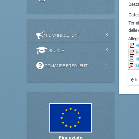
Descr
Categ
Termi
delle 
COMUNICAZIONE
Allega
A
SCUOLE
N
R
DOMANDE FREQUENTI
M
In