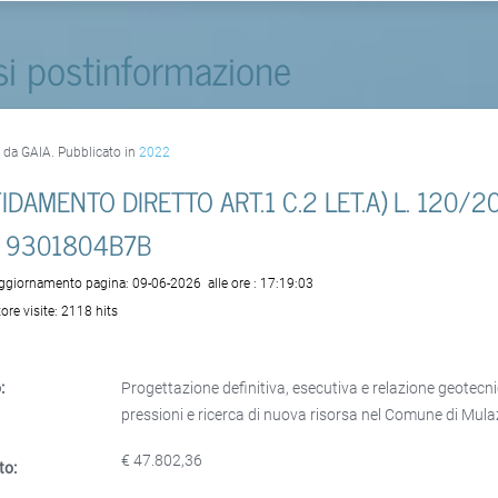
si postinformazione
o da GAIA. Pubblicato in
2022
IDAMENTO DIRETTO ART.1 C.2 LET.A) L. 120/2
G 9301804B7B
aggiornamento pagina:
09-06-2026
alle ore :
17:19:03
ore visite:
2118 hits
:
Progettazione definitiva, esecutiva e relazione geotecnica
pressioni e ricerca di nuova risorsa nel Comune di Mul
€ 47.802,36
to: