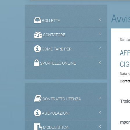
Avvi
BOLLETTA
CONTATORE
Scritt
COME FARE PER...
AFF
CI
SPORTELLO ONLINE
Data 
Contat
CONTRATTO UTENZA
Titolo
AGEVOLAZIONI
mpor
MODULISTICA