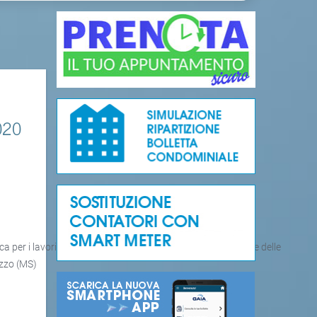
020
 per i lavori di ristrutturazione rete idrica, regolarizzazione delle
azzo (MS)