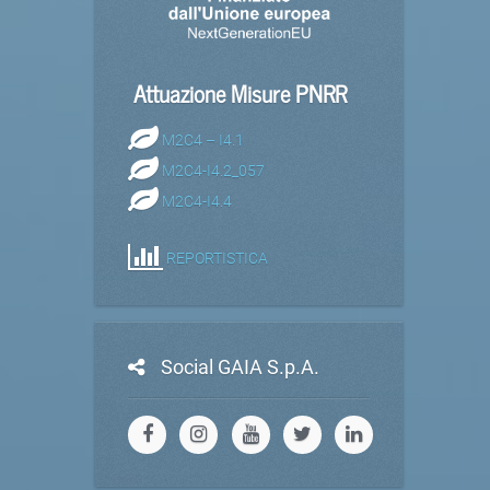
Attuazione Misure PNRR
M2C4 – I4.1
M2C4-I4.2_057
M2C4-I4.4
REPORTISTICA
Social GAIA S.p.A.