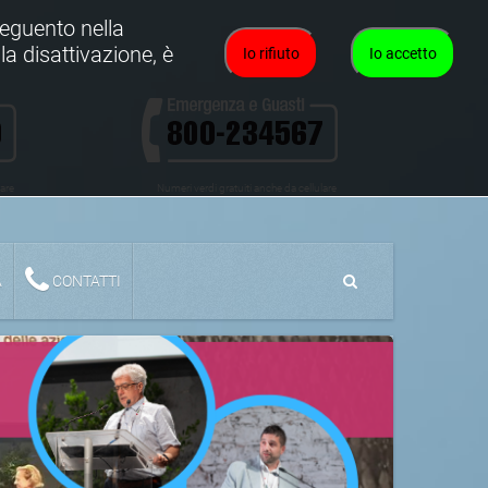
oseguento nella
la disattivazione, è
Io rifiuto
Io accetto
lare
Numeri verdi gratuiti anche da cellulare
A
CONTATTI