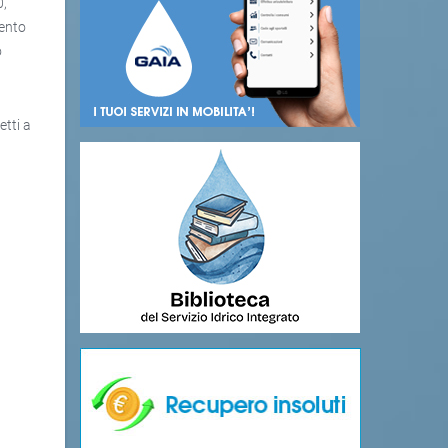
0,
mento
o
etti a