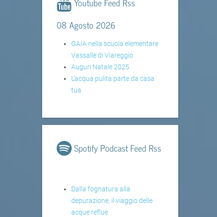
Youtube Feed Rss
08 Agosto 2026
GAIA nella scuola elementare
Vassalle di Viareggio
Auguri Natale 2025
L'acqua pulita parte da casa
tua
Spotify Podcast Feed Rss
Dalla fognatura alla
depurazione, il viaggio delle
acque reflue