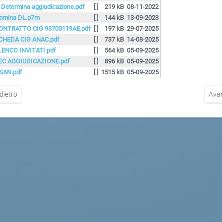
. Determina aggiudicazione.pdf
[ ]
219 kB
08-11-2022
omina DL.p7m
[ ]
144 kB
13-09-2023
ONTRATTO CIG 93700119AE.pdf
[ ]
197 kB
29-07-2025
CHEDA CIG ANAC.pdf
[ ]
737 kB
14-08-2025
LENCO INVITATI.pdf
[ ]
564 kB
05-09-2025
EC AGGIUDICAZIONE.pdf
[ ]
896 kB
05-09-2025
SAN.pdf
[ ]
1515 kB
05-09-2025
dietro
Ava