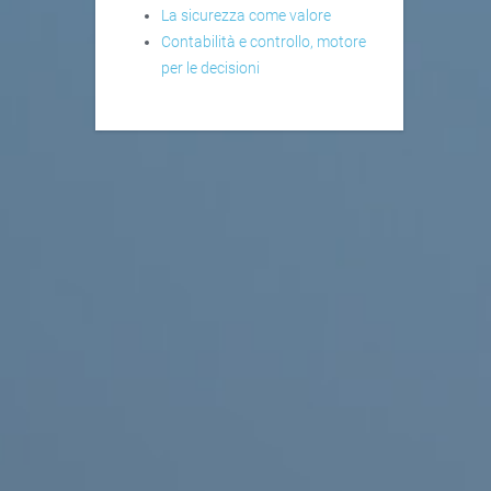
La sicurezza come valore
Contabilità e controllo, motore
per le decisioni