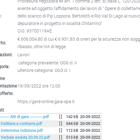
Procedura negoziata ex art. 1 comma 2 lett. b) dalla L. 120/202
avente ad oggetto l’affidamento dei lavori di ” Opere di colletta
:
dello scarico di Pip Loppora, Bertolotti e Rio Val Di Lago al nuov
depuratore in progetto in località Chitarrino”.
CIG: 93700119AE
€ 606.004,80 di cui € 6.931,83 di oneri per la sicurezza non sogg
to:
ribasso, oltre IVA di legge.
azioni:
Lavori
categoria prevalente: OG6 cl. II
oria:
ulteriore categoria: OG3 cl. I
ine
entazione
19/09/2022 ore 12:00
offerte:
https://gare-online.gaia-spa.it
ti:
-------- Atti di gara ----------.pdf
[ ]
142 kB
20-09-2022
. Delibera a contrarre.pdf
[ ]
544 kB
20-09-2022
. Determina Indizione.pdf
[ ]
112 kB
20-09-2022
. Verbale seduta 20.09.22.pdf
[ ]
513 kB
20-09-2022