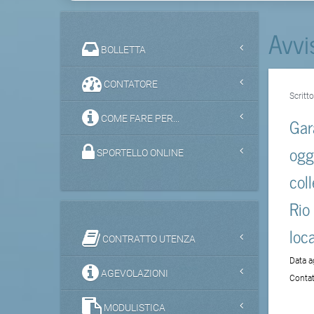
Avvi
BOLLETTA
CONTATORE
Scritt
COME FARE PER...
Gar
ogg
SPORTELLO ONLINE
col
Rio
loca
CONTRATTO UTENZA
Data 
AGEVOLAZIONI
Contat
MODULISTICA