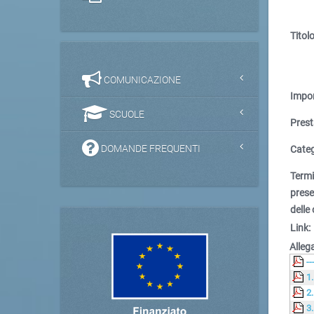
Titolo
COMUNICAZIONE
Impor
SCUOLE
Prest
DOMANDE FREQUENTI
Categ
Term
pres
delle 
Link:
Allega
--
1
2
3