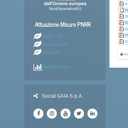
4
N
C
Attuazione Misure PNRR
S
E
P
M2C4 – I4.1
D
M2C4-I4.2_057
M2C4-I4.4
In
REPORTISTICA
Social GAIA S.p.A.