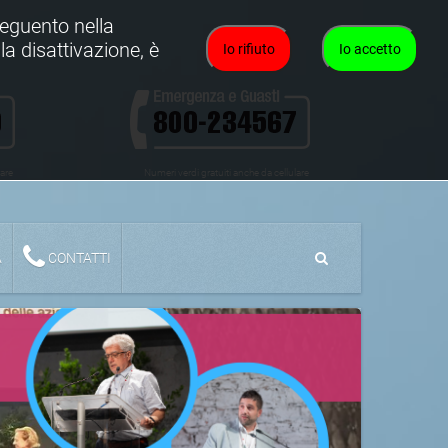
oseguento nella
la disattivazione, è
Io rifiuto
Io accetto
lare
Numeri verdi gratuiti anche da cellulare
A
CONTATTI