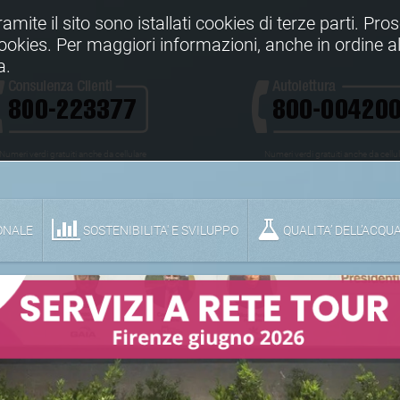
Tramite il sito sono istallati cookies di terze parti. Pr
 cookies. Per maggiori informazioni, anche in ordine al
a.
Numeri verdi gratuiti anche da cellulare
Numeri verdi gratuiti anche da cellu
ONALE
SOSTENIBILITA' E SVILUPPO
QUALITA’ DELL’ACQU