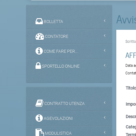
Avvi
BOLLETTA
CONTATORE
Scritt
COME FARE PER...
AF
Data 
SPORTELLO ONLINE
Contat
Titolo
CONTRATTO UTENZA
Impor
Descr
AGEVOLAZIONI
Categ
MODULISTICA
Termi