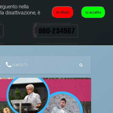
oseguento nella
la disattivazione, è
Io rifiuto
Io accetto
lare
Numeri verdi gratuiti anche da cellulare
A
CONTATTI