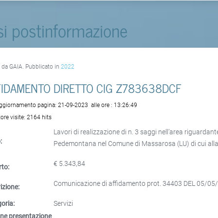
si postinformazione
o da GAIA. Pubblicato in
2022
FIDAMENTO DIRETTO CIG Z783638DCF
aggiornamento pagina:
21-09-2023
alle ore :
13:26:49
ore visite:
2164 hits
Lavori di realizzazione di n. 3 saggi nell’area riguardan
:
Pedemontana nel Comune di Massarosa (LU) di cui al
€ 5.343,84
to:
Comunicazione di affidamento prot. 34403 DEL 05/05
izione:
oria:
Servizi
ne presentazione