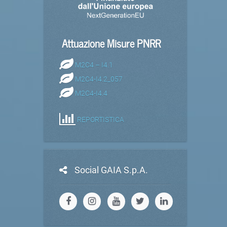
Attuazione Misure PNRR
M2C4 – I4.1
M2C4-I4.2_057
M2C4-I4.4
REPORTISTICA
Social GAIA S.p.A.