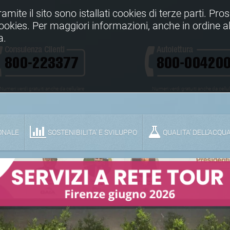
Tramite il sito sono istallati cookies di terze parti. Pr
 cookies. Per maggiori informazioni, anche in ordine al
a.
Numeri verdi gratuiti anche da cellulare
Numeri verdi gratuiti anche da cellu
ONALE
SOSTENIBILITA' E SVILUPPO
QUALITA’ DELL’ACQU