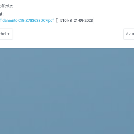
offerte:
ti:
ffidamento CIG Z783638DCF.pdf
[ ]
510 kB
21-09-2023
dietro
Ava