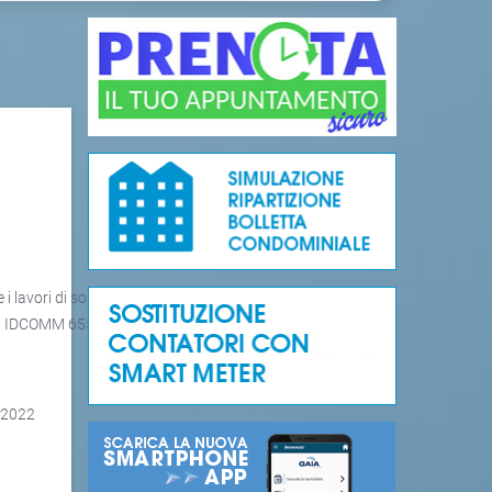
te i lavori di sostituzione primo tratto condotta Sarzanese e
la IDCOMM 655
/2022