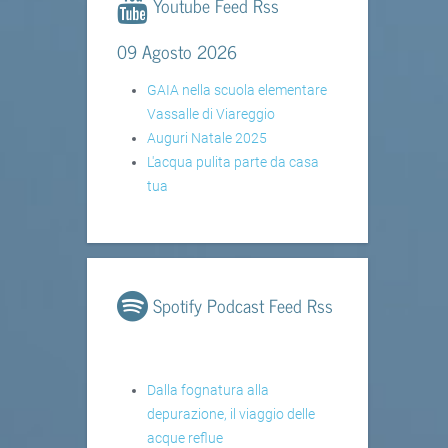
Youtube Feed Rss
09 Agosto 2026
GAIA nella scuola elementare
Vassalle di Viareggio
Auguri Natale 2025
L'acqua pulita parte da casa
tua
Spotify Podcast Feed Rss
Dalla fognatura alla
depurazione, il viaggio delle
acque reflue