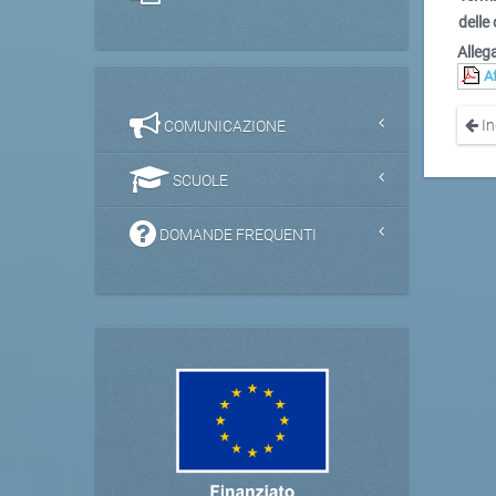
delle 
Allega
A
In
COMUNICAZIONE
SCUOLE
DOMANDE FREQUENTI