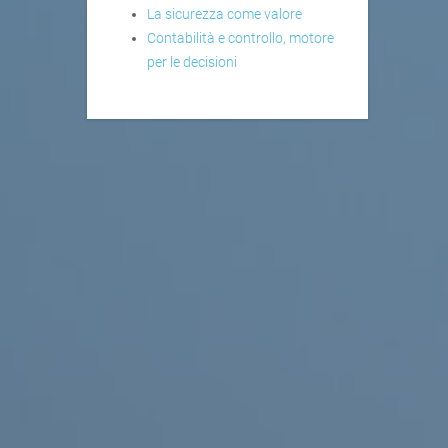
La sicurezza come valore
Contabilità e controllo, motore
per le decisioni