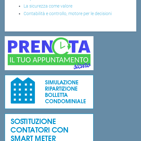
La sicurezza come valore
Contabilità e controllo, motore per le decisioni