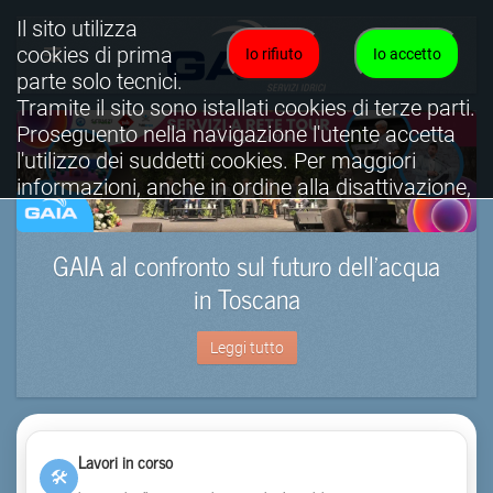
Il sito utilizza
cookies di prima
Io rifiuto
Io accetto
parte solo tecnici.
Tramite il sito sono istallati cookies di terze parti.
Proseguento nella navigazione l'utente accetta
l'utilizzo dei suddetti cookies. Per maggiori
informazioni, anche in ordine alla disattivazione,
è possibile consultare l'informativa cookies
completa.
GAIA al confronto sul futuro dell’acqua
Visualizza informativa completa.
in Toscana
Leggi tutto
Lavori in corso
🛠