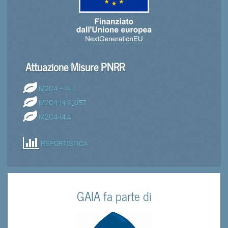
Attuazione Misure PNRR
M2C4 – I4.1
M2C4-I4.2_057
M2C4-I4.4
REPORTISTICA
GAIA fa parte di