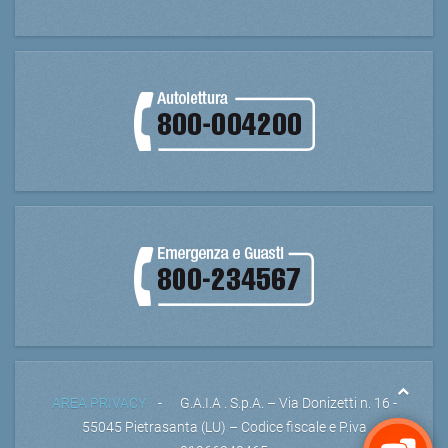
AREA PRIVACY
- G.A.I.A . S.p.A. – Via Donizetti n. 16 -
55045 Pietrasanta (LU) – Codice fiscale e P.iva