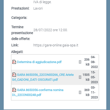
IVA di legge.
Prestazioni:
Lavori
Categoria:
Termine
28/07/2022 ore 12:00.
presentazione
delle offerte:
Link:
https://gare-online.gaia-spa.it
Allegati:
04-
206
Determina di aggiudicazione.pdf
[ ]
08-
kB
2022
15-
GARA 8650356_22CON00266_CRE Ariete
1505
[ ]
05-
Srl_CADONI_DATI OSCURATI.pdf
kB
2023
03-
GARA 8650356-conferma nomina
369
[ ]
11-
DL_22CON00248.pdf
kB
2023