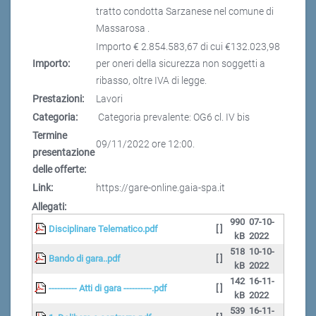
tratto condotta Sarzanese nel comune di
Massarosa .
Importo € 2.854.583,67 di cui €132.023,98
Importo:
per oneri della sicurezza non soggetti a
ribasso, oltre IVA di legge.
Prestazioni:
Lavori
Categoria:
Categoria prevalente: OG6 cl. IV bis
Termine
09/11/2022 ore 12:00.
presentazione
delle offerte:
Link:
https://gare-online.gaia-spa.it
Allegati:
990
07-10-
Disciplinare Telematico.pdf
[ ]
kB
2022
518
10-10-
Bando di gara..pdf
[ ]
kB
2022
142
16-11-
---------- Atti di gara ----------.pdf
[ ]
kB
2022
539
16-11-