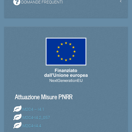
DOMANDE FREQUENTI
Attuazione Misure PNRR
M2C4 – I4.1
M2C4-I4.2_057
M2C4-I4.4