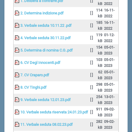
1. Delibera a contrarre.pdf
[ ]
kB
2022
114
16-11-
2. Determina indizione.pdf
[ ]
kB
2022
185
16-11-
3. Verbale seduta 10.11.22 .pdf
[ ]
kB
2022
119
01-12-
4. Verbale seduta 30.11.22.pdf
[ ]
kB
2022
154
05-01-
5. Determina di nomina C.G..pdf
[ ]
kB
2023
103
05-01-
6. CV Degl Innocenti.pdf
[ ]
kB
2023
62
05-01-
7. CV Craparo.pdf
[ ]
kB
2023
298
05-01-
8. CV Tinghi.pdf
[ ]
kB
2023
254
13-01-
9. Verbale seduta 12.01.23.pdf
[ ]
kB
2023
911
09-02-
10. Verbale seduta riservata 24.01.23.pdf
[ ]
kB
2023
282
09-02-
11. Verbale seduta 08.02.23.pdf
[ ]
kB
2023