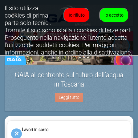
Il sito utilizza
cookies di prima
Io rifiuto
Io accetto
parte solo tecnici.
Tramite il sito sono istallati cookies di terze parti.
Proseguento nella navigazione l'utente accetta
l'utilizzo dei suddetti cookies. Per maggiori
informazioni, anche in ordine alla disattivazione,
è possibile consultare l'informativa cookies
completa.
GAIA al confronto sul futuro dell’acqua
Visualizza informativa completa.
in Toscana
Leggi tutto
Lavori in corso
🛠