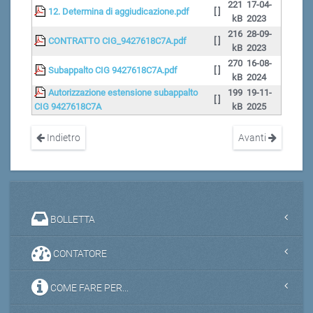
221
17-04-
12. Determina di aggiudicazione.pdf
[ ]
kB
2023
216
28-09-
CONTRATTO CIG_9427618C7A.pdf
[ ]
kB
2023
270
16-08-
Subappalto CIG 9427618C7A.pdf
[ ]
kB
2024
Autorizzazione estensione subappalto
199
19-11-
[ ]
CIG 9427618C7A
kB
2025
Indietro
Avanti
BOLLETTA
CONTATORE
COME FARE PER...