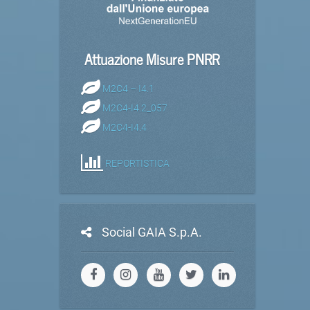
Attuazione Misure PNRR
M2C4 – I4.1
M2C4-I4.2_057
M2C4-I4.4
REPORTISTICA
Social GAIA S.p.A.