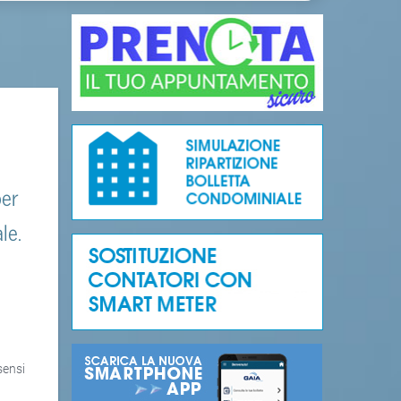
per
le.
sensi