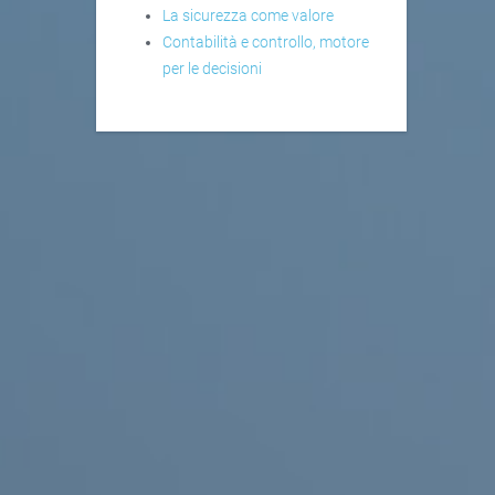
La sicurezza come valore
Contabilità e controllo, motore
per le decisioni