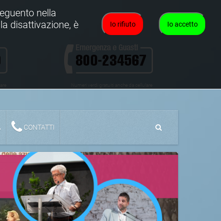
oseguento nella
la disattivazione, è
Io rifiuto
Io accetto
lare
Numeri verdi gratuiti anche da cellulare
A
CONTATTI