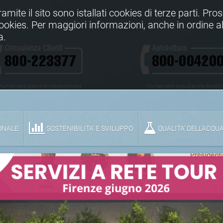
Tramite il sito sono istallati cookies di terze parti. Pr
 cookies. Per maggiori informazioni, anche in ordine al
a.
Numeri verdi gratuiti anche da cellulare
Numeri verdi gratuiti anche da cellu
ONALE
SOSTENIBILITA' E SVILUPPO
QUALITA’ DELL’ACQU