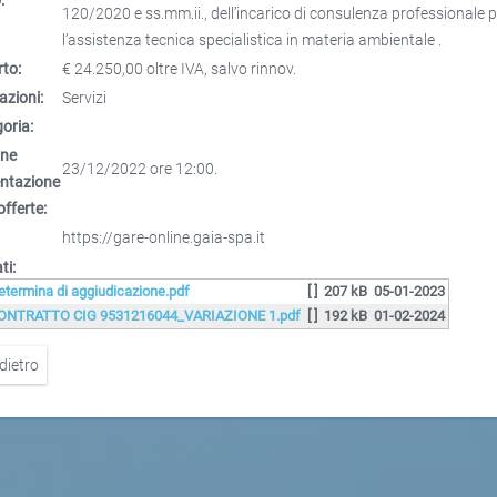
120/2020 e ss.mm.ii., dell’incarico di consulenza professionale 
l’assistenza tecnica specialistica in materia ambientale .
to:
€ 24.250,00 oltre IVA, salvo rinnov.
azioni:
Servizi
oria:
ine
23/12/2022 ore 12:00.
entazione
offerte:
https://gare-online.gaia-spa.it
ti:
etermina di aggiudicazione.pdf
[ ]
207 kB
05-01-2023
ONTRATTO CIG 9531216044_VARIAZIONE 1.pdf
[ ]
192 kB
01-02-2024
dietro