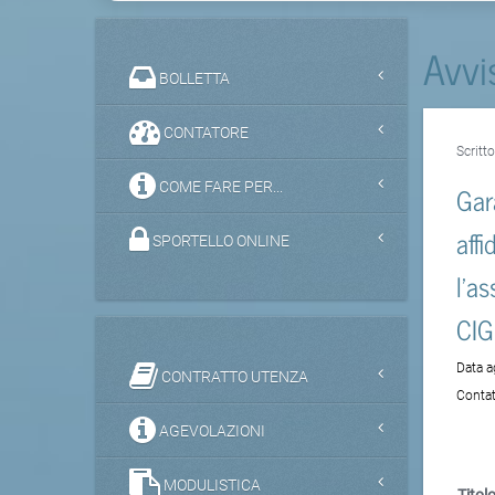
Avvi
BOLLETTA
CONTATORE
Scritt
COME FARE PER...
Gar
aff
SPORTELLO ONLINE
l’a
CI
Data 
CONTRATTO UTENZA
Contat
AGEVOLAZIONI
MODULISTICA
Titolo