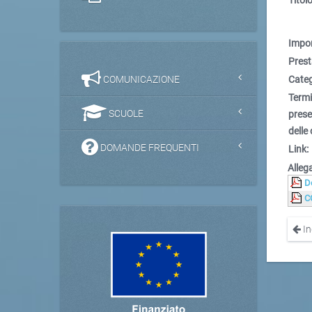
Impor
Prest
COMUNICAZIONE
Categ
Term
SCUOLE
pres
delle 
DOMANDE FREQUENTI
Link:
Allega
D
C
In