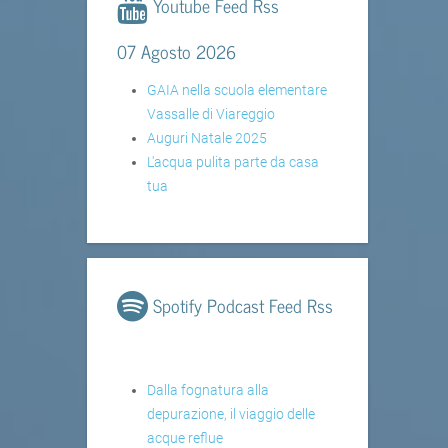
Youtube Feed Rss
07 Agosto 2026
GAIA nella scuola elementare
Vassalle di Viareggio
Auguri Natale 2025
L'acqua pulita parte da casa
tua
Spotify Podcast Feed Rss
Dalla fognatura alla
depurazione, il viaggio delle
acque reflue