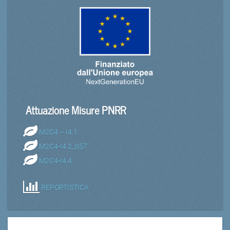
Attuazione Misure PNRR
M2C4 – I4.1
M2C4-I4.2_057
M2C4-I4.4
REPORTISTICA