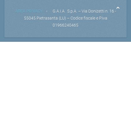
AREA PRIVACY
- G.A.I.A . S.p.A. – Via Donizetti n. 16 -
55045 Pietrasanta (LU) – Codice fiscale e P.iva
01966240465