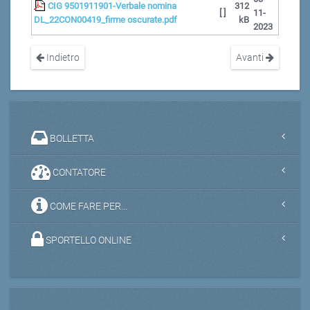
CIG 9501911901-Verbale nomina
312
[ ]
11-
DL_22CON00419_firme oscurate.pdf
kB
2023
Indietro
Avanti
BOLLETTA
CONTATORE
COME FARE PER...
SPORTELLO ONLINE