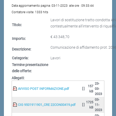
Data aggiornamento pagina:
03-11-2023
alle ore :
09:33:44
Contatore visite:
1333 hits
Lavori di sostituzione tratto condotta idr
Titolo:
contestualmente all’intervento di riquali
€ 43.348,70
Importo:
Comunicazione di affidamento prot. 209
Descrizione:
Categoria:
Lavori
Termine presentazione
delle offerte:
Allegati:
23-
157
AVVISO POST INFORMAZIONE.pdf
[ ]
03-
kB
2023
03-
1725
CIG 9501911901_CRE 22CON00419.pdf
[ ]
11-
kB
2023
03-