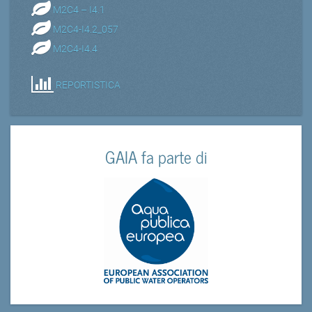
M2C4 – I4.1
M2C4-I4.2_057
M2C4-I4.4
REPORTISTICA
GAIA fa parte di