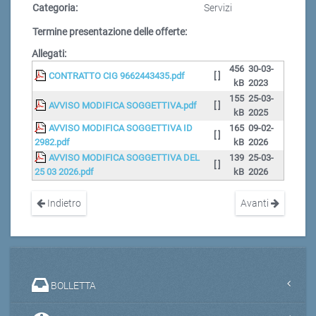
Categoria:
Servizi
Termine presentazione delle offerte:
Allegati:
456
30-03-
CONTRATTO CIG 9662443435.pdf
[ ]
kB
2023
155
25-03-
AVVISO MODIFICA SOGGETTIVA.pdf
[ ]
kB
2025
AVVISO MODIFICA SOGGETTIVA ID
165
09-02-
[ ]
2982.pdf
kB
2026
AVVISO MODIFICA SOGGETTIVA DEL
139
25-03-
[ ]
25 03 2026.pdf
kB
2026
Indietro
Avanti
BOLLETTA