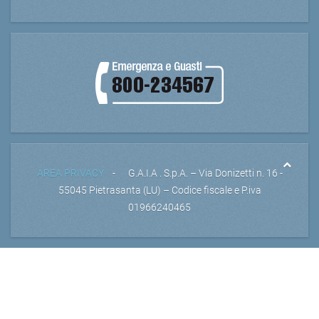
AREA PRIVACY
- G.A.I.A . S.p.A. – Via Donizetti n. 16 -
55045 Pietrasanta (LU) – Codice fiscale e P.iva
01966240465