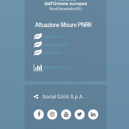
Attuazione Misure PNRR
M2C4 – I4.1
M2C4-I4.2_057
M2C4-I4.4
REPORTISTICA
Social GAIA S.p.A.