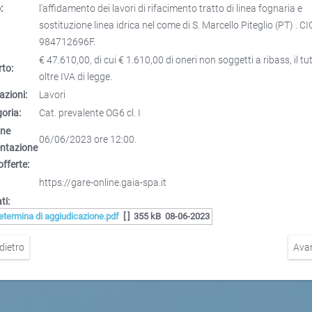
:
l'affidamento dei lavori di rifacimento tratto di linea fognaria e
sostituzione linea idrica nel come di S. Marcello Piteglio (PT) . CI
984712696F.
€ 47.610,00, di cui € 1.610,00 di oneri non soggetti a ribass, il tu
to:
oltre IVA di legge.
azioni:
Lavori
oria:
Cat. prevalente OG6 cl. I
ine
06/06/2023 ore 12:00.
entazione
offerte:
https://gare-online.gaia-spa.it
ti:
etermina di aggiudicazione.pdf
[ ]
355 kB
08-06-2023
dietro
Ava