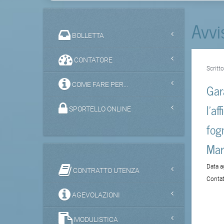
Avvi
BOLLETTA
CONTATORE
Scritt
COME FARE PER...
Gar
l'af
SPORTELLO ONLINE
fog
Mar
Data 
CONTRATTO UTENZA
Contat
AGEVOLAZIONI
MODULISTICA