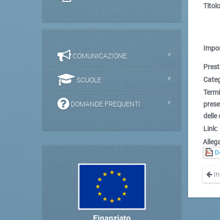
Titolo
Impor
COMUNICAZIONE
Prest
Categ
SCUOLE
Term
DOMANDE FREQUENTI
pres
delle 
Link:
Allega
D
In