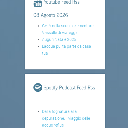
Youtube Feed Rss
08 Agosto 2026
GAIA nella scuola elementare
Vassalle di Viareggio
Auguri Natale 2025
L'acqua pulita parte da casa
tua
Spotify Podcast Feed Rss
Dalla fognatura alla
depurazione, il viaggio delle
acque reflue