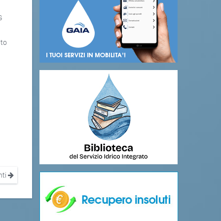
G
tto
nti