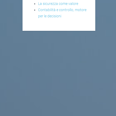
La sicurezza come valore
Contabilità e controllo, motore
per le decisioni