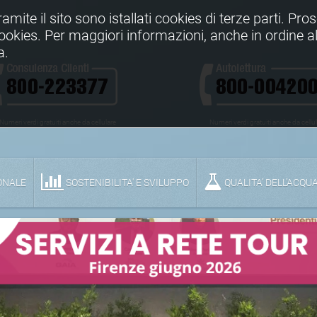
Tramite il sito sono istallati cookies di terze parti. Pr
 cookies. Per maggiori informazioni, anche in ordine al
a.
Numeri verdi gratuiti anche da cellulare
Numeri verdi gratuiti anche da cellu
ONALE
SOSTENIBILITA' E SVILUPPO
QUALITA’ DELL’ACQU