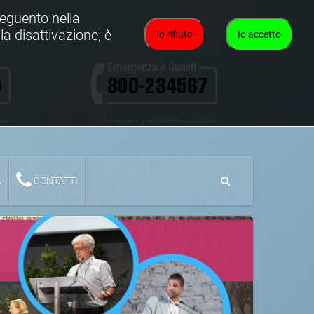
oseguento nella
la disattivazione, è
Io rifiuto
Io accetto
lare
Numeri verdi gratuiti anche da cellulare
A
CONTATTI