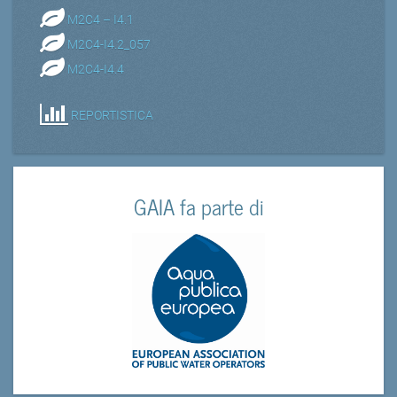
M2C4 – I4.1
M2C4-I4.2_057
M2C4-I4.4
REPORTISTICA
GAIA fa parte di