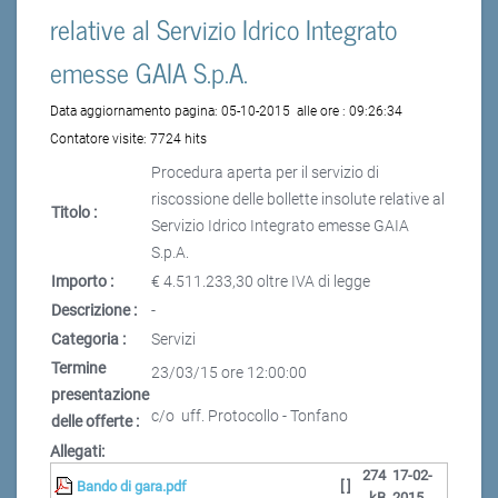
relative al Servizio Idrico Integrato
emesse GAIA S.p.A.
Data aggiornamento pagina:
05-10-2015
alle ore :
09:26:34
Contatore visite:
7724 hits
Procedura aperta per il servizio di
riscossione delle bollette insolute relative al
Titolo :
Servizio Idrico Integrato emesse GAIA
S.p.A.
Importo :
€ 4.511.233,30 oltre IVA di legge
Descrizione :
-
Categoria :
Servizi
Termine
23/03/15 ore 12:00:00
presentazione
c/o uff. Protocollo - Tonfano
delle offerte :
Allegati:
274
17-02-
Bando di gara.pdf
[ ]
kB
2015