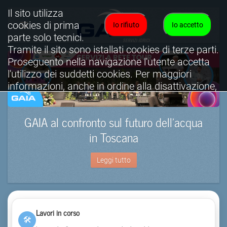
Il sito utilizza
cookies di prima
Io rifiuto
Io accetto
parte solo tecnici.
Tramite il sito sono istallati cookies di terze parti.
Proseguento nella navigazione l'utente accetta
l'utilizzo dei suddetti cookies. Per maggiori
informazioni, anche in ordine alla disattivazione,
è possibile consultare l'informativa cookies
completa.
GAIA al confronto sul futuro dell’acqua
Visualizza informativa completa.
in Toscana
Leggi tutto
Lavori in corso
🛠