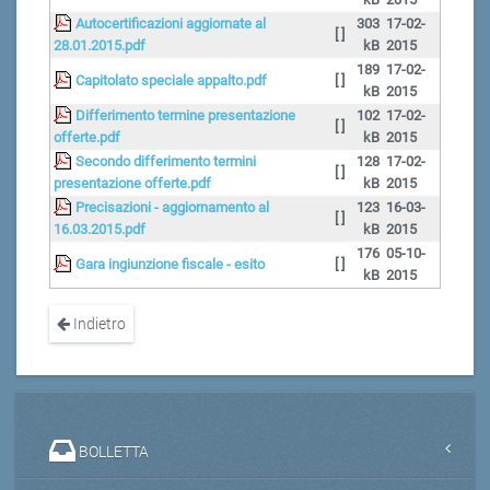
Autocertificazioni aggiornate al
303
17-02-
[ ]
28.01.2015.pdf
kB
2015
189
17-02-
Capitolato speciale appalto.pdf
[ ]
kB
2015
Differimento termine presentazione
102
17-02-
[ ]
offerte.pdf
kB
2015
Secondo differimento termini
128
17-02-
[ ]
presentazione offerte.pdf
kB
2015
Precisazioni - aggiornamento al
123
16-03-
[ ]
16.03.2015.pdf
kB
2015
176
05-10-
Gara ingiunzione fiscale - esito
[ ]
kB
2015
Indietro
BOLLETTA