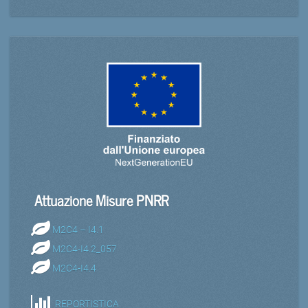
Attuazione Misure PNRR
M2C4 – I4.1
M2C4-I4.2_057
M2C4-I4.4
REPORTISTICA