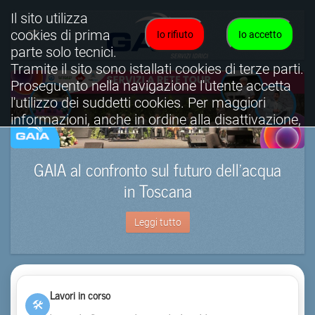
Il sito utilizza
cookies di prima
Io rifiuto
Io accetto
parte solo tecnici.
Tramite il sito sono istallati cookies di terze parti.
Proseguento nella navigazione l'utente accetta
l'utilizzo dei suddetti cookies. Per maggiori
informazioni, anche in ordine alla disattivazione,
è possibile consultare l'informativa cookies
completa.
GAIA al confronto sul futuro dell’acqua
Visualizza informativa completa.
in Toscana
Leggi tutto
Lavori in corso
🛠