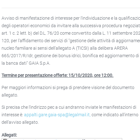
Avviso di manifestazione di interesse per l'individuazione e la qualificazi
degli operatori economici da invitare alla successiva procedura negozia
art. 1 c. 2 lett. b) del D.L. 76/20 come convertito dalla L. 11 settembre 20
120, per l'affidamento dei servizi di "gestione delle attività di aggiornam
nucleo familiare ai sensi dell'allegato A (TICSI) alla delibera ARERA
665/2017/R/Idr, gestione dei bonus idrici, bonifica ed aggiornamento di
la banca dati" GAIA S.p.A.
Termine per presentazione offerte: 15/10/2020, ore 12:00.
Per maggiori informazioni si prega di prendere visione del documento
allegato.
Si precisa che l'indirizzo pec a cui andranno inviate le manifestazioni di
interesse è:
appalti.gare.gaia-spa@legalmail.it
,
come indicato all'interno
dell'avviso allegato.
Allegati: