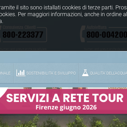
Tramite il sito sono istallati cookies di terze parti. Pr
 cookies. Per maggiori informazioni, anche in ordine al
a.
Numeri verdi gratuiti anche da cellulare
Numeri verdi gratuiti anche da cellu
ONALE
SOSTENIBILITA' E SVILUPPO
QUALITA’ DELL’ACQU