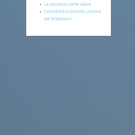
La sicurezza come valore
Contabilità e controllo, motore
per le decisioni