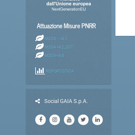
Attuazione Misure PNRR
M2C4 – I4.1
M2C4-I4.2_057
M2C4-I4.4
REPORTISTICA
Social GAIA S.p.A.