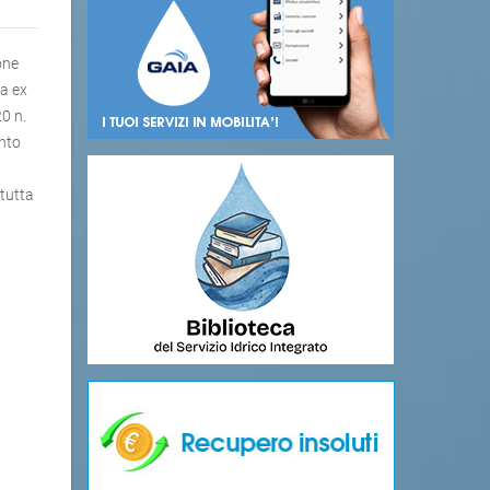
one
ta ex
20 n.
ento
 tutta