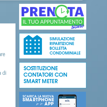
are
à di