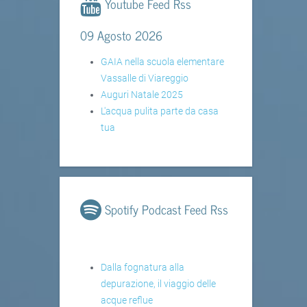
Youtube Feed Rss
09 Agosto 2026
GAIA nella scuola elementare
Vassalle di Viareggio
Auguri Natale 2025
L'acqua pulita parte da casa
tua
Spotify Podcast Feed Rss
Dalla fognatura alla
depurazione, il viaggio delle
acque reflue