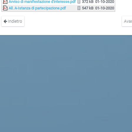
Avviso di manifestazione d'interesse.pdf
[ ]
372 kB
01-10-2020
All. A-Istanza di partecipazione.pdf
[ ]
547 kB
01-10-2020
Indietro
Ava