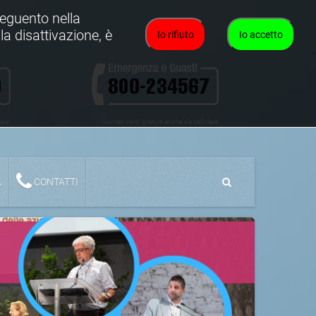
oseguento nella
la disattivazione, è
Io rifiuto
Io accetto
lare
Numeri verdi gratuiti anche da cellulare
A
CONTATTI