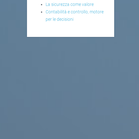
La sicurezza come valore
Contabilità e controllo, motore
per le decisioni