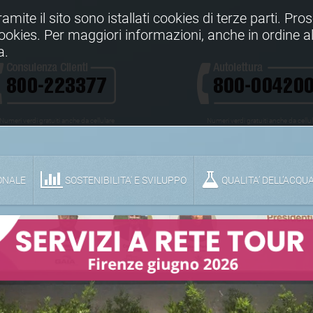
Tramite il sito sono istallati cookies di terze parti. Pr
 cookies. Per maggiori informazioni, anche in ordine al
a.
Numeri verdi gratuiti anche da cellulare
Numeri verdi gratuiti anche da cellu
ONALE
SOSTENIBILITA' E SVILUPPO
QUALITA’ DELL’ACQU