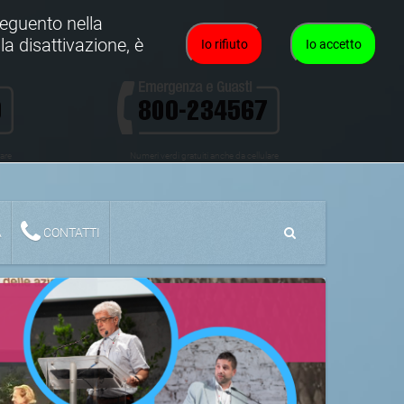
oseguento nella
la disattivazione, è
Io rifiuto
Io accetto
lare
Numeri verdi gratuiti anche da cellulare
A
CONTATTI