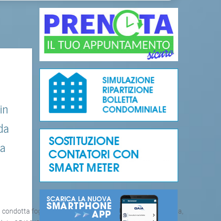
in
da
ta
condotta fognaria in frazione Albiano, nel Comune di Barga,