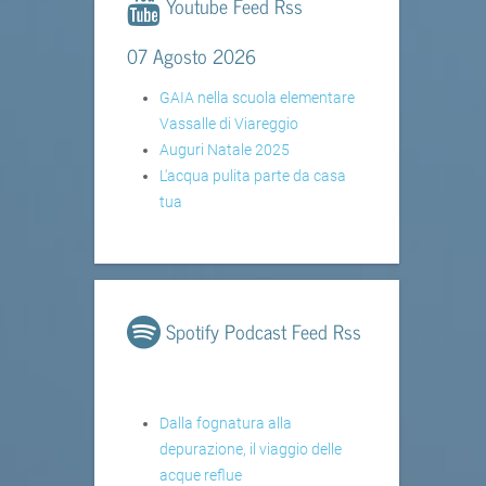
Youtube Feed Rss
07 Agosto 2026
GAIA nella scuola elementare
Vassalle di Viareggio
Auguri Natale 2025
L'acqua pulita parte da casa
tua
Spotify Podcast Feed Rss
Dalla fognatura alla
depurazione, il viaggio delle
acque reflue