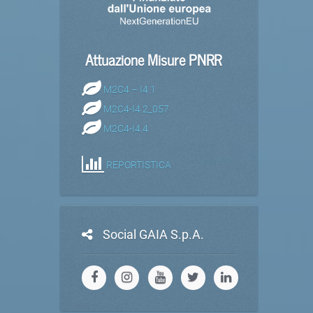
Attuazione Misure PNRR
M2C4 – I4.1
M2C4-I4.2_057
M2C4-I4.4
REPORTISTICA
Social GAIA S.p.A.