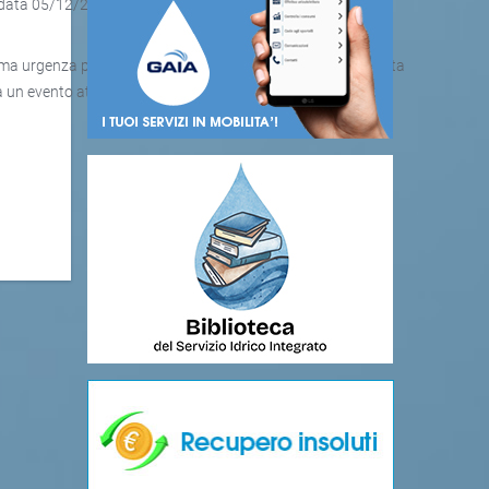
n data 05/12/2020
omma urgenza per manutenzione straordinaria di una condotta
 un evento atmosferico di eccezionale intensità in data