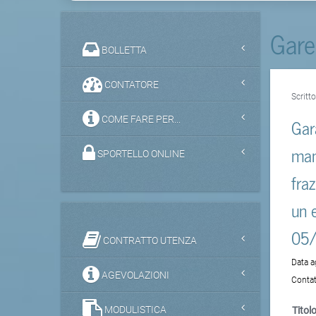
Gare
BOLLETTA
CONTATORE
Scritt
COME FARE PER...
Gar
man
SPORTELLO ONLINE
fra
un 
05
CONTRATTO UTENZA
Data 
AGEVOLAZIONI
Contat
MODULISTICA
Titolo