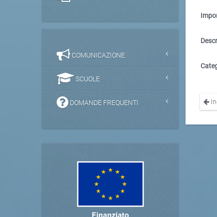
Impor
Descr
COMUNICAZIONE
Categ
SCUOLE
In
DOMANDE FREQUENTI