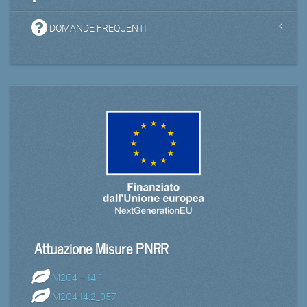
DOMANDE FREQUENTI
Attuazione Misure PNRR
M2C4 – I4.1
M2C4-I4.2_057