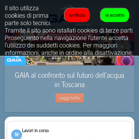
Il sito utilizza
cookies di prima
Io rifiuto
Io accetto
parte solo tecnici.
Tramite il sito sono istallati cookies di terze parti.
Proseguento nella navigazione l'utente accetta
l'utilizzo dei suddetti cookies. Per maggiori
informazioni, anche in ordine alla disattivazione,
è possibile consultare l'informativa cookies
completa.
GAIA al confronto sul futuro dell’acqua
Visualizza informativa completa.
in Toscana
Leggi tutto
Lavori in corso
🛠