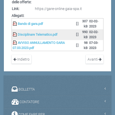
delle offerte:
Link:
https://gare-online.gaia-spa.it
Allegati:
307
02-02-
Bando di gara.pdf
[ ]
kB
2023
990
02-02-
Disciplinare Telematico.pdf
[ ]
kB
2023
AVVISO ANNULLAMENTO GARA
98
07-03-
[ ]
07.03.2023.pdf
kB
2023
Indietro
Avanti
BOLLETTA
CONTATORE
COME FARE PER...