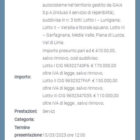
autocisterne nel territorio gestito da GAIA
S.p.A.(incluso il servizio di reperibilità),
suddivisa in n. 3 lotti: Lotto I – Lunigiana;
Lotto II – Versilia e litorale apuano; Lotto III
– Garfagnana, Media Valle, Piana di Lucca,
Val di Lima.
Importo presunto pari ad € 410.00,00,
salvo rinnovo, così suddiviso:
Lotto I CIG 96322743F6: € 170.000,00
oltre IVA di legge, salvo rinnovo;
Importo:
Lotto II CIG 9632327FAF: € 130.000,00
oltre IVA di legge, salvo rinnovo;
Lotto III CIG 9632347035: € 110.000,00
oltre IVA di legge , salvo rinnovo;
Prestazioni:
Servizi
Categoria:
Termine
presentazione
15/03/2023 ore 12:00