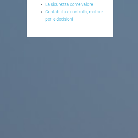
La sicurezza come valore
Contabilità e controllo, motore
per le decisioni