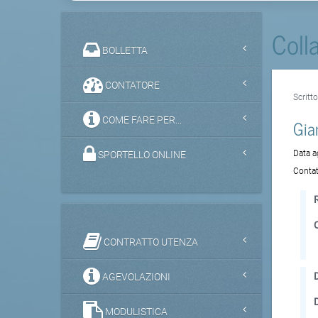
Coll
BOLLETTA
CONTATORE
Scritt
COME FARE PER...
Gia
Data 
SPORTELLO ONLINE
Contat
CONTRATTO UTENZA
D
AGEVOLAZIONI
MODULISTICA