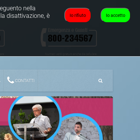
oseguento nella
la disattivazione, è
Io rifiuto
Io accetto
lare
Numeri verdi gratuiti anche da cellulare
A
CONTATTI