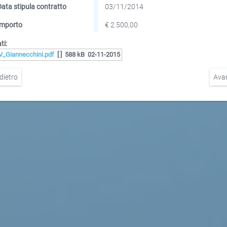
Data stipula contratto
03/11/2014
Importo
€ 2.500,00
ti:
V_Giannecchini.pdf
[ ]
588 kB
02-11-2015
dietro
Ava