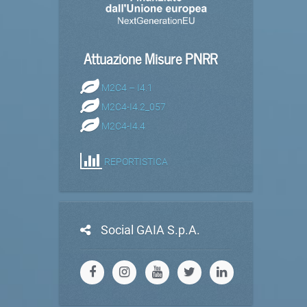
Attuazione Misure PNRR
M2C4 – I4.1
M2C4-I4.2_057
M2C4-I4.4
REPORTISTICA
Social GAIA S.p.A.