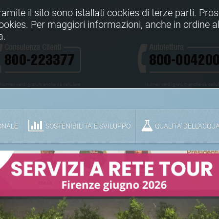
Tramite il sito sono istallati cookies di terze parti. Pr
 cookies. Per maggiori informazioni, anche in ordine al
a.
Numeri verdi gratuiti anche da cellulare
Numeri verdi gratuiti anche da cellu
ONALE
SOSTENIBILITA' E SVILUPPO
QUALITA’ DELL’ACQU