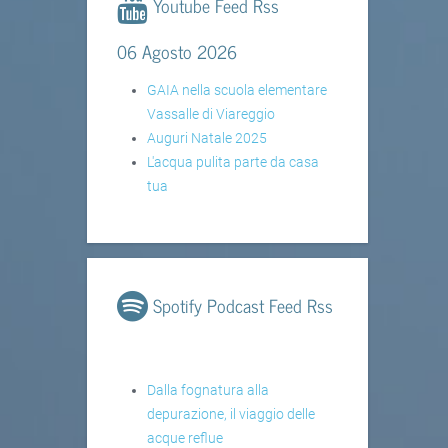
Youtube Feed Rss
06 Agosto 2026
GAIA nella scuola elementare
Vassalle di Viareggio
Auguri Natale 2025
L'acqua pulita parte da casa
tua
Spotify Podcast Feed Rss
Dalla fognatura alla
depurazione, il viaggio delle
acque reflue