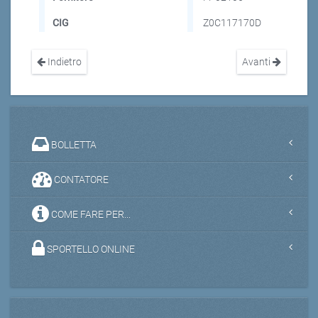
CIG
Z0C117170D
Indietro
Avanti
BOLLETTA
CONTATORE
COME FARE PER...
SPORTELLO ONLINE