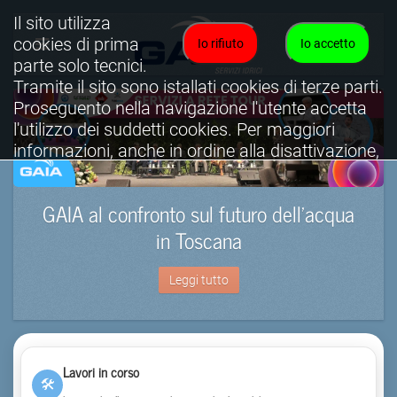
Il sito utilizza
cookies di prima
Io rifiuto
Io accetto
parte solo tecnici.
Tramite il sito sono istallati cookies di terze parti.
Proseguento nella navigazione l'utente accetta
l'utilizzo dei suddetti cookies. Per maggiori
informazioni, anche in ordine alla disattivazione,
è possibile consultare l'informativa cookies
completa.
GAIA al confronto sul futuro dell’acqua
Visualizza informativa completa.
in Toscana
Leggi tutto
Lavori in corso
🛠