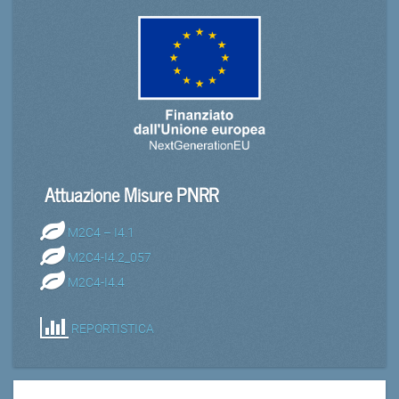
Attuazione Misure PNRR
M2C4 – I4.1
M2C4-I4.2_057
M2C4-I4.4
REPORTISTICA