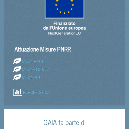
Attuazione Misure PNRR
M2C4 – I4.1
M2C4-I4.2_057
M2C4-I4.4
REPORTISTICA
GAIA fa parte di