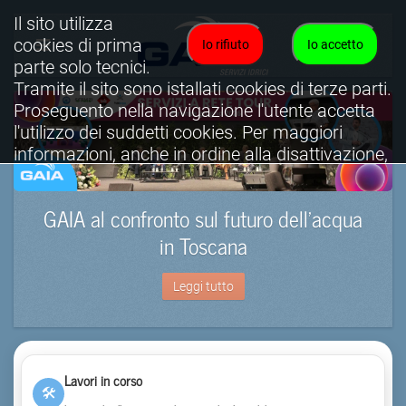
Il sito utilizza
cookies di prima
Io rifiuto
Io accetto
parte solo tecnici.
Tramite il sito sono istallati cookies di terze parti.
Proseguento nella navigazione l'utente accetta
l'utilizzo dei suddetti cookies. Per maggiori
informazioni, anche in ordine alla disattivazione,
è possibile consultare l'informativa cookies
completa.
GAIA al confronto sul futuro dell’acqua
Visualizza informativa completa.
in Toscana
Leggi tutto
Lavori in corso
🛠