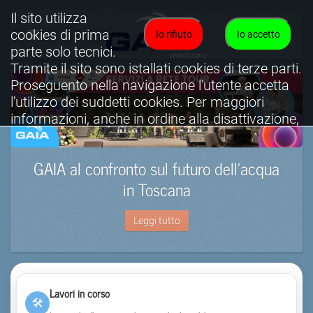
Il sito utilizza
cookies di prima
Io rifiuto
Io accetto
parte solo tecnici.
Tramite il sito sono istallati cookies di terze parti.
Proseguento nella navigazione l'utente accetta
l'utilizzo dei suddetti cookies. Per maggiori
informazioni, anche in ordine alla disattivazione,
è possibile consultare l'informativa cookies
completa.
GAIA al confronto sul futuro dell’acqua
Visualizza informativa completa.
in Toscana
Leggi tutto
Lavori in corso
🛠