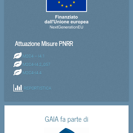
Attuazione Misure PNRR
M2C4 – I4.1
M2C4-I4.2_057
M2C4-I4.4
REPORTISTICA
GAIA fa parte di