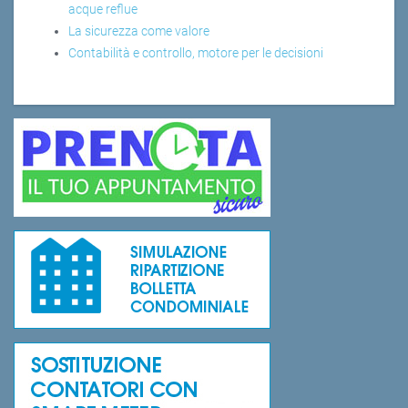
acque reflue
La sicurezza come valore
Contabilità e controllo, motore per le decisioni