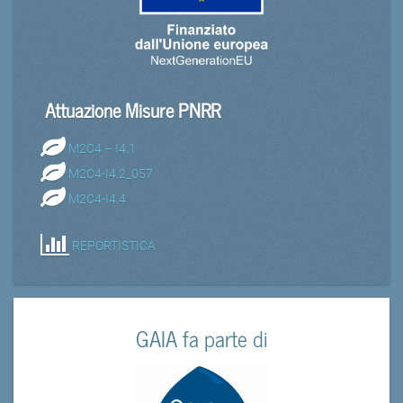
Attuazione Misure PNRR
M2C4 – I4.1
M2C4-I4.2_057
M2C4-I4.4
REPORTISTICA
GAIA fa parte di