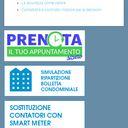
La sicurezza come valore
Contabilità e controllo, motore per le decisioni