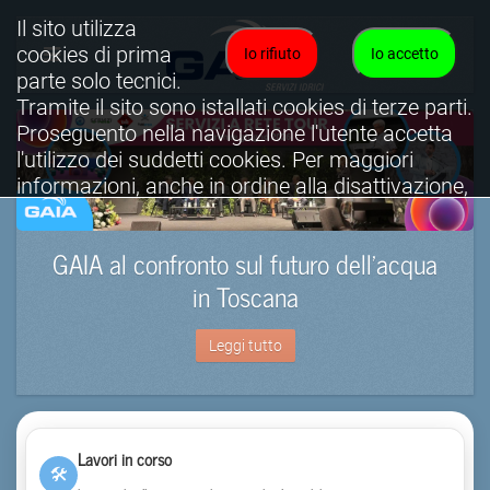
Il sito utilizza
cookies di prima
Io rifiuto
Io accetto
parte solo tecnici.
Tramite il sito sono istallati cookies di terze parti.
Proseguento nella navigazione l'utente accetta
l'utilizzo dei suddetti cookies. Per maggiori
informazioni, anche in ordine alla disattivazione,
è possibile consultare l'informativa cookies
completa.
GAIA al confronto sul futuro dell’acqua
Visualizza informativa completa.
in Toscana
Leggi tutto
Lavori in corso
🛠