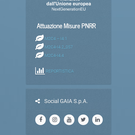
Attuazione Misure PNRR
M2C4 – I4.1
M2C4-I4.2_057
M2C4-I4.4
REPORTISTICA
Social GAIA S.p.A.