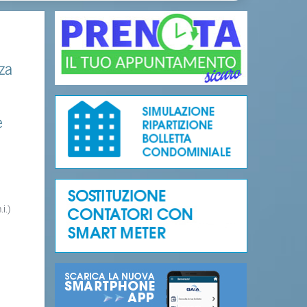
nza
e
i.)