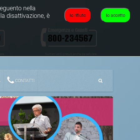
oseguento nella
la disattivazione, è
Io rifiuto
Io accetto
lare
Numeri verdi gratuiti anche da cellulare
A
CONTATTI