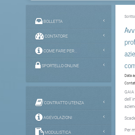
Scritt
BOLLETTA
Avv
CONTATORE
pro
azi
COME FARE PER...
com
SPORTELLO ONLINE
Data 
Contat
GAIA 
dell'
CONTRATTO UTENZA
azien
AGEVOLAZIONI
Scade
Per m
MODULISTICA