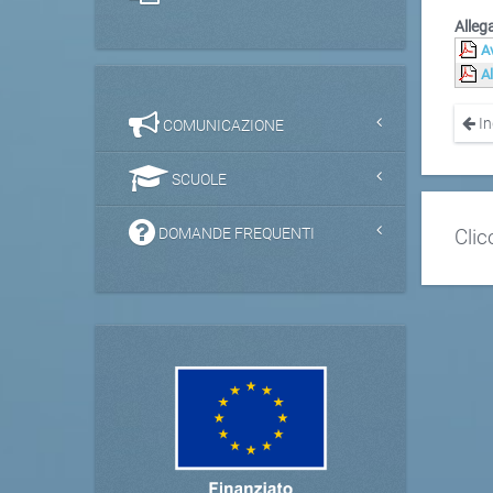
Allega
A
A
In
COMUNICAZIONE
SCUOLE
DOMANDE FREQUENTI
Clic