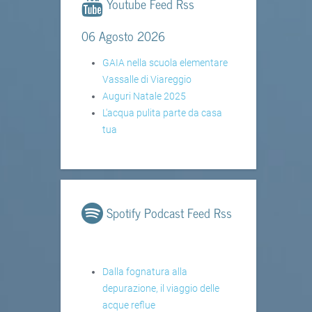
Youtube Feed Rss
06 Agosto 2026
GAIA nella scuola elementare
Vassalle di Viareggio
Auguri Natale 2025
L'acqua pulita parte da casa
tua
Spotify Podcast Feed Rss
Dalla fognatura alla
depurazione, il viaggio delle
acque reflue