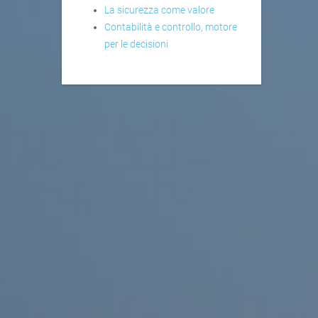
La sicurezza come valore
Contabilità e controllo, motore
per le decisioni