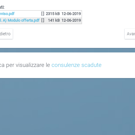
ti:
vviso.pdf
[ ]
2315 kB
12-06-2019
ll. A) Modulo offerta.pdf
[ ]
141 kB
12-06-2019
dietro
Ava
ca per visualizzare le
consulenze scadute