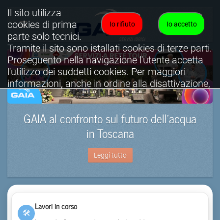
Il sito utilizza
cookies di prima
Io rifiuto
Io accetto
parte solo tecnici.
Tramite il sito sono istallati cookies di terze parti.
Proseguento nella navigazione l'utente accetta
l'utilizzo dei suddetti cookies. Per maggiori
informazioni, anche in ordine alla disattivazione,
è possibile consultare l'informativa cookies
completa.
GAIA al confronto sul futuro dell’acqua
Visualizza informativa completa.
in Toscana
Leggi tutto
Lavori in corso
🛠