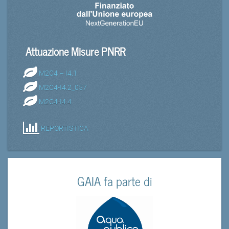
Attuazione Misure PNRR
M2C4 – I4.1
M2C4-I4.2_057
M2C4-I4.4
REPORTISTICA
GAIA fa parte di