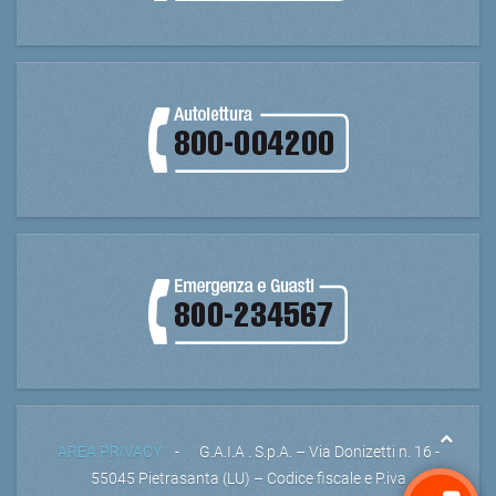
AREA PRIVACY
- G.A.I.A . S.p.A. – Via Donizetti n. 16 -
55045 Pietrasanta (LU) – Codice fiscale e P.iva