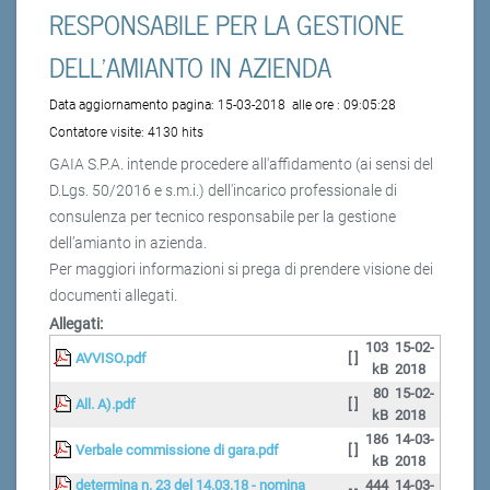
RESPONSABILE PER LA GESTIONE
DELL’AMIANTO IN AZIENDA
Data aggiornamento pagina:
15-03-2018
alle ore :
09:05:28
Contatore visite:
4130 hits
GAIA S.P.A. intende procedere all'affidamento (ai sensi del
D.Lgs. 50/2016 e s.m.i.) dell'incarico professionale di
consulenza per tecnico responsabile per la gestione
dell’amianto in azienda.
Per maggiori informazioni si prega di prendere visione dei
documenti allegati.
Allegati:
103
15-02-
AVVISO.pdf
[ ]
kB
2018
80
15-02-
All. A).pdf
[ ]
kB
2018
186
14-03-
Verbale commissione di gara.pdf
[ ]
kB
2018
determina n. 23 del 14.03.18 - nomina
444
14-03-