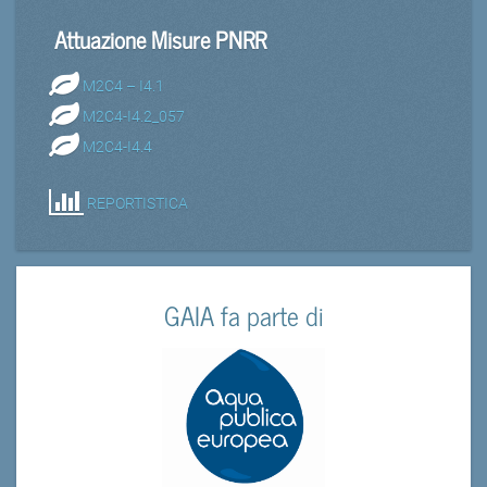
Attuazione Misure PNRR
M2C4 – I4.1
M2C4-I4.2_057
M2C4-I4.4
REPORTISTICA
GAIA fa parte di