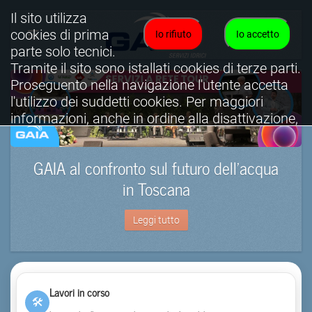
Il sito utilizza
cookies di prima
Io rifiuto
Io accetto
parte solo tecnici.
Tramite il sito sono istallati cookies di terze parti.
Proseguento nella navigazione l'utente accetta
l'utilizzo dei suddetti cookies. Per maggiori
informazioni, anche in ordine alla disattivazione,
è possibile consultare l'informativa cookies
completa.
GAIA al confronto sul futuro dell’acqua
Visualizza informativa completa.
in Toscana
Leggi tutto
Lavori in corso
🛠