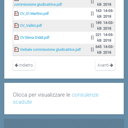
[ ]
commissione giudicatrice.pdf
kB
2018
163
14-03-
CV_Di Martino.pdf
[ ]
kB
2018
189
14-03-
CV_Vallini.pdf
[ ]
kB
2018
221
14-03-
CV Elena Diddi.pdf
[ ]
kB
2018
645
14-03-
Verbale commissione giudicatrice.pdf
[ ]
kB
2018
Indietro
Avanti
Clicca per visualizzare le
consulenze
scadute