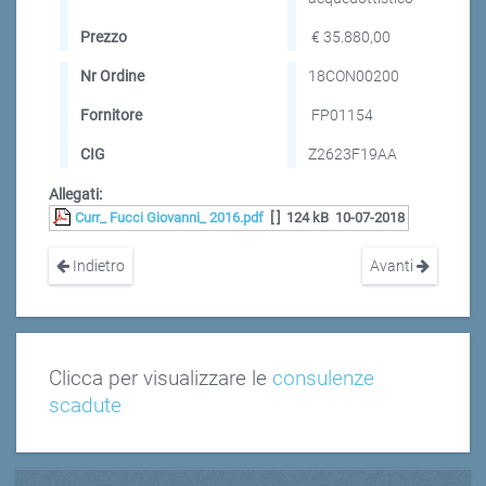
Prezzo
€ 35.880,00
Nr Ordine
18CON00200
Fornitore
FP01154
CIG
Z2623F19AA
Allegati:
Curr_ Fucci Giovanni_ 2016.pdf
[ ]
124 kB
10-07-2018
Indietro
Avanti
Clicca per visualizzare le
consulenze
scadute