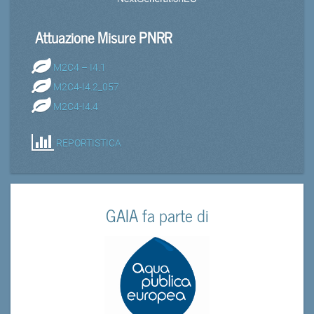
Attuazione Misure PNRR
M2C4 – I4.1
M2C4-I4.2_057
M2C4-I4.4
REPORTISTICA
GAIA fa parte di