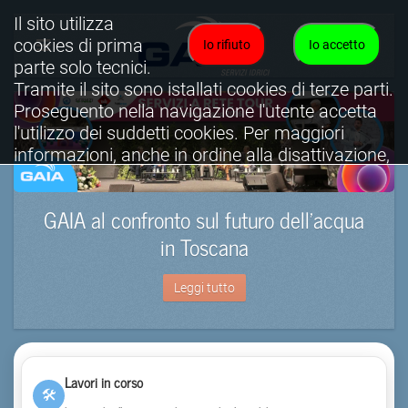
Il sito utilizza
cookies di prima
Io rifiuto
Io accetto
parte solo tecnici.
Tramite il sito sono istallati cookies di terze parti.
Proseguento nella navigazione l'utente accetta
l'utilizzo dei suddetti cookies. Per maggiori
informazioni, anche in ordine alla disattivazione,
è possibile consultare l'informativa cookies
completa.
GAIA al confronto sul futuro dell’acqua
Visualizza informativa completa.
in Toscana
Leggi tutto
Lavori in corso
🛠