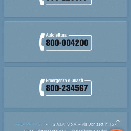
AREA PRIVACY
- G.A.I.A . S.p.A. – Via Donizetti n. 16 -