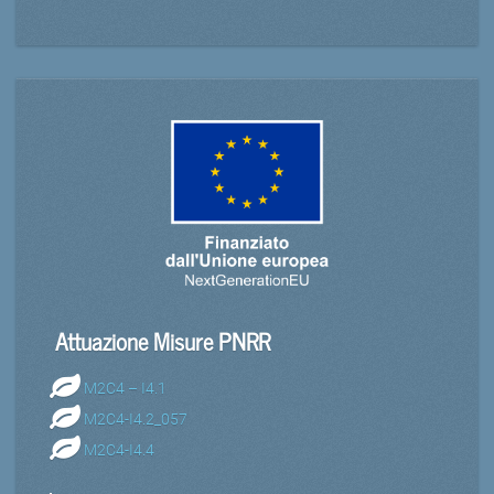
Attuazione Misure PNRR
M2C4 – I4.1
M2C4-I4.2_057
M2C4-I4.4