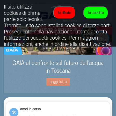
Il sito utilizza
cookies di prima
Io rifiuto
Io accetto
parte solo tecnici.
Tramite il sito sono istallati cookies di terze parti.
Proseguento nella navigazione l'utente accetta
l'utilizzo dei suddetti cookies. Per maggiori
informazioni, anche in ordine alla disattivazione,
è possibile consultare l'informativa cookies
completa.
GAIA al confronto sul futuro dell’acqua
Visualizza informativa completa.
in Toscana
Leggi tutto
Lavori in corso
🛠