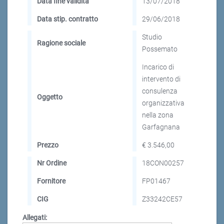
Data fine validità
13/07/2018
Data stip. contratto
29/06/2018
Studio
Ragione sociale
Possemato
Incarico di
intervento di
consulenza
Oggetto
organizzativa
nella zona
Garfagnana
Prezzo
€ 3.546,00
Nr Ordine
18CON00257
Fornitore
FP01467
CIG
Z33242CE57
Allegati: