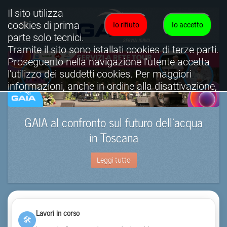
Il sito utilizza
cookies di prima
Io rifiuto
Io accetto
parte solo tecnici.
Tramite il sito sono istallati cookies di terze parti.
Proseguento nella navigazione l'utente accetta
l'utilizzo dei suddetti cookies. Per maggiori
informazioni, anche in ordine alla disattivazione,
è possibile consultare l'informativa cookies
completa.
GAIA al confronto sul futuro dell’acqua
Visualizza informativa completa.
in Toscana
Leggi tutto
Lavori in corso
🛠