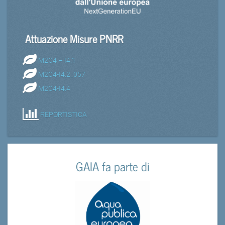
Attuazione Misure PNRR
M2C4 – I4.1
M2C4-I4.2_057
M2C4-I4.4
REPORTISTICA
GAIA fa parte di