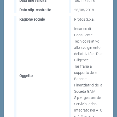
Data fine validità
06/11/2018
Data stip. contratto
28/08/2018
Ragione sociale
Protos S.p.a.
Incarico di
Consulente
Tecnico relativo
allo svolgimento
dell’attività di Due
Diligence
Tariffaria a
supporto delle
Oggetto
Banche
Finanziatrici della
Società GAIA
S.p.A. gestore del
Servizio Idrico
Integrato nell’ATO
n. 1 Toscana