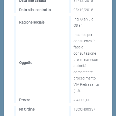
Data fine validità
31/12/2018
Data stip. contratto
05/12/2018
Ing. Gianluigi
Ragione sociale
Ottani
Incarico per
consulenza in
fase di
consultazione
preliminare con
Oggetto
autorità
competente -
procedimento
VIA Pietrasanta
(LU).
Prezzo
€ 4.500,00
Nr Ordine
18CON00357