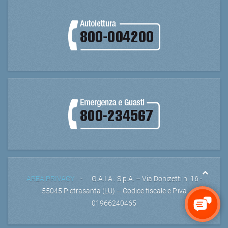
AREA PRIVACY
- G.A.I.A . S.p.A. – Via Donizetti n. 16 -
55045 Pietrasanta (LU) – Codice fiscale e P.iva
01966240465