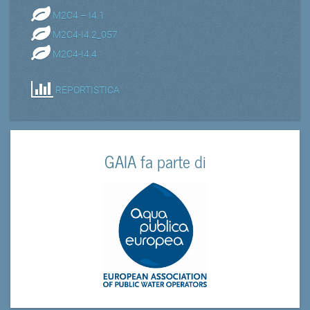
M2C4 – I4.1
M2C4-I4.2_057
M2C4-I4.4
REPORTISTICA
GAIA fa parte di