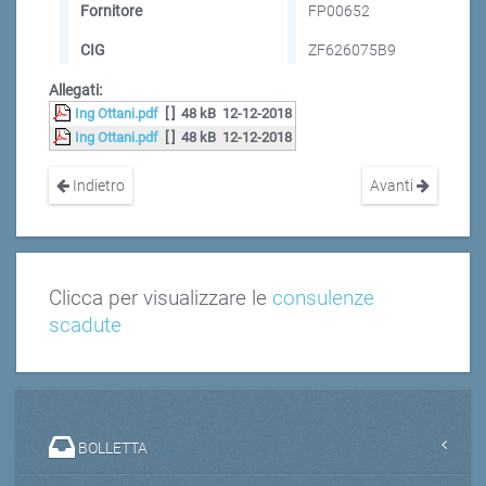
Fornitore
FP00652
CIG
ZF626075B9
Allegati:
Ing Ottani.pdf
[ ]
48 kB
12-12-2018
Ing Ottani.pdf
[ ]
48 kB
12-12-2018
Indietro
Avanti
Clicca per visualizzare le
consulenze
scadute
BOLLETTA