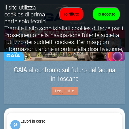
Il sito utilizza
cookies di prima
Io rifiuto
Io accetto
parte solo tecnici.
Tramite il sito sono istallati cookies di terze parti.
Proseguento nella navigazione l'utente accetta
l'utilizzo dei suddetti cookies. Per maggiori
informazioni, anche in ordine alla disattivazione,
è possibile consultare l'informativa cookies
completa.
GAIA al confronto sul futuro dell’acqua
Visualizza informativa completa.
in Toscana
Leggi tutto
Lavori in corso
🛠