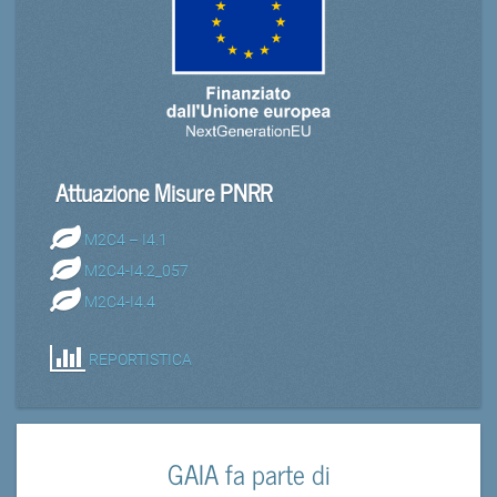
Attuazione Misure PNRR
M2C4 – I4.1
M2C4-I4.2_057
M2C4-I4.4
REPORTISTICA
GAIA fa parte di