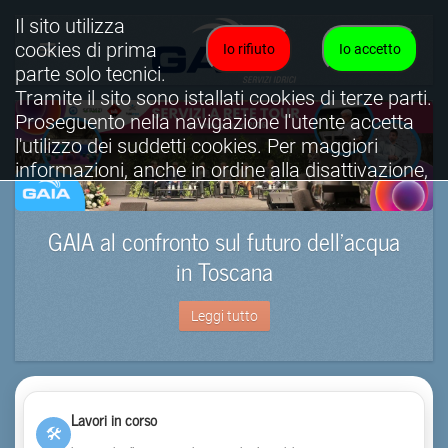
Il sito utilizza
cookies di prima
Io rifiuto
Io accetto
parte solo tecnici.
Tramite il sito sono istallati cookies di terze parti.
Proseguento nella navigazione l'utente accetta
l'utilizzo dei suddetti cookies. Per maggiori
informazioni, anche in ordine alla disattivazione,
è possibile consultare l'informativa cookies
completa.
GAIA al confronto sul futuro dell’acqua
Visualizza informativa completa.
in Toscana
Leggi tutto
Lavori in corso
🛠