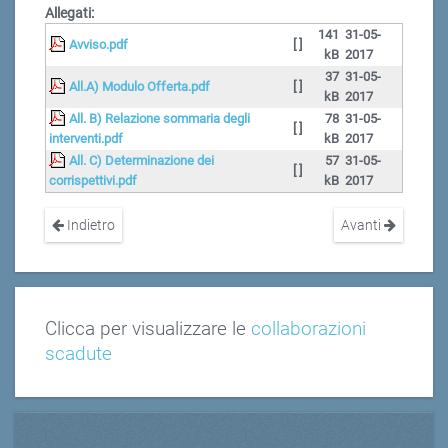
Allegati:
141
31-05-
Avviso.pdf
[ ]
kB
2017
37
31-05-
All.A) Modulo Offerta.pdf
[ ]
kB
2017
All. B) Relazione sommaria degli
78
31-05-
[ ]
interventi.pdf
kB
2017
All. C) Determinazione dei
57
31-05-
[ ]
corrispettivi.pdf
kB
2017
Indietro
Avanti
Clicca per visualizzare le
collaborazioni
scadute