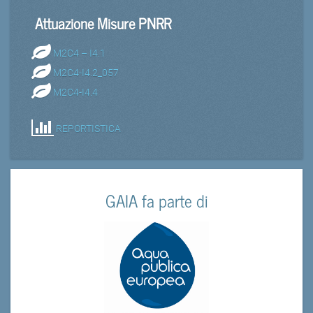
Attuazione Misure PNRR
M2C4 – I4.1
M2C4-I4.2_057
M2C4-I4.4
REPORTISTICA
GAIA fa parte di