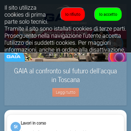
Il sito utilizza
cookies di prima
Io rifiuto
Io accetto
parte solo tecnici.
Tramite il sito sono istallati cookies di terze parti.
Proseguento nella navigazione l'utente accetta
l'utilizzo dei suddetti cookies. Per maggiori
informazioni, anche in ordine alla disattivazione,
è possibile consultare l'informativa cookies
completa.
GAIA al confronto sul futuro dell’acqua
Visualizza informativa completa.
in Toscana
Leggi tutto
Lavori in corso
🛠