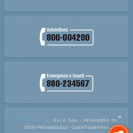
AREA PRIVACY
- G.A.I.A . S.p.A. – Via Donizetti n. 16 -
55045 Pietrasanta (LU) – Codice fiscale e P.iva