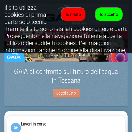
Il sito utilizza
cookies di prima
Io rifiuto
Io accetto
parte solo tecnici.
Tramite il sito sono istallati cookies di terze parti.
Proseguento nella navigazione l'utente accetta
l'utilizzo dei suddetti cookies. Per maggiori
informazioni, anche in ordine alla disattivazione,
è possibile consultare l'informativa cookies
completa.
GAIA al confronto sul futuro dell’acqua
Visualizza informativa completa.
in Toscana
Leggi tutto
Lavori in corso
🛠