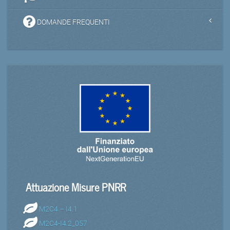
DOMANDE FREQUENTI
Attuazione Misure PNRR
M2C4 – I4.1
M2C4-I4.2_057