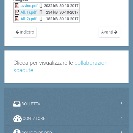
avviso.pdf
[ ]
2032 kB
30-10-2017
All. 1).pdf
[ ]
234 kB
30-10-2017
All. 2).pdf
[ ]
182 kB
30-10-2017
Indietro
Avanti
Clicca per visualizzare le
collaborazioni
scadute
BOLLETTA
CONTATORE
COME FARE PER...