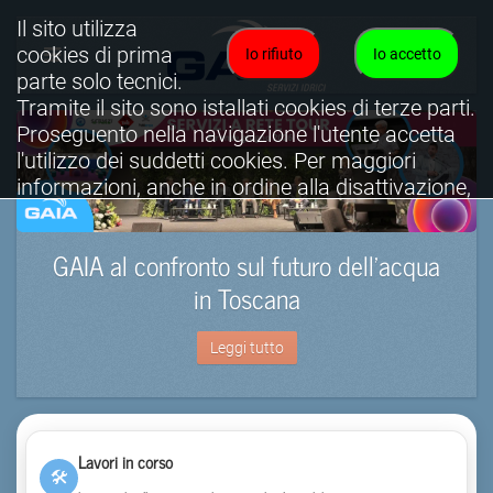
Il sito utilizza
cookies di prima
Io rifiuto
Io accetto
parte solo tecnici.
Tramite il sito sono istallati cookies di terze parti.
Proseguento nella navigazione l'utente accetta
l'utilizzo dei suddetti cookies. Per maggiori
informazioni, anche in ordine alla disattivazione,
è possibile consultare l'informativa cookies
completa.
GAIA al confronto sul futuro dell’acqua
Visualizza informativa completa.
in Toscana
Leggi tutto
Lavori in corso
🛠