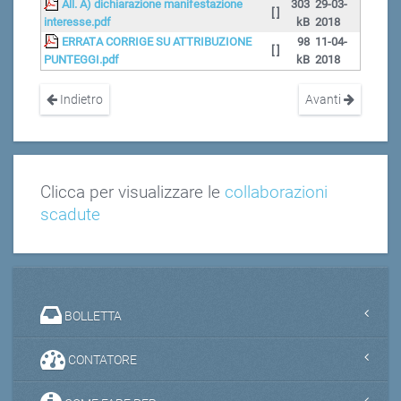
All. A) dichiarazione manifestazione
303
29-03-
[ ]
interesse.pdf
kB
2018
ERRATA CORRIGE SU ATTRIBUZIONE
98
11-04-
[ ]
PUNTEGGI.pdf
kB
2018
Indietro
Avanti
Clicca per visualizzare le
collaborazioni
scadute
BOLLETTA
CONTATORE