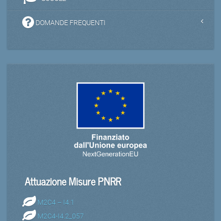
DOMANDE FREQUENTI
Attuazione Misure PNRR
M2C4 – I4.1
M2C4-I4.2_057