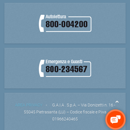
AREA PRIVACY
- G.A.I.A . S.p.A. – Via Donizetti n. 16 -
55045 Pietrasanta (LU) – Codice fiscale e P.iva
01966240465