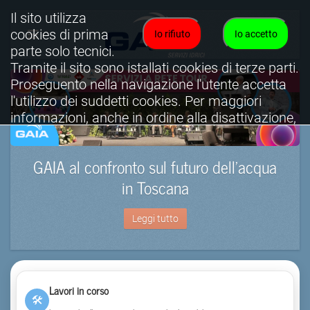
Il sito utilizza
cookies di prima
Io rifiuto
Io accetto
parte solo tecnici.
Tramite il sito sono istallati cookies di terze parti.
Proseguento nella navigazione l'utente accetta
l'utilizzo dei suddetti cookies. Per maggiori
informazioni, anche in ordine alla disattivazione,
è possibile consultare l'informativa cookies
completa.
GAIA al confronto sul futuro dell’acqua
Visualizza informativa completa.
in Toscana
Leggi tutto
Lavori in corso
🛠