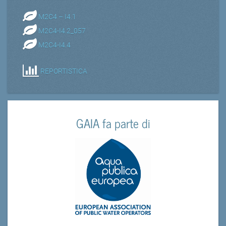
M2C4 – I4.1
M2C4-I4.2_057
M2C4-I4.4
REPORTISTICA
GAIA fa parte di