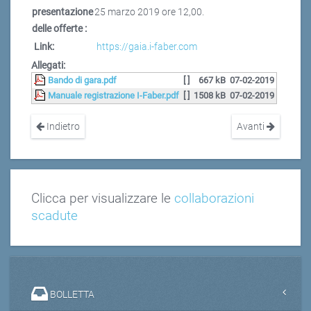
presentazione
25 marzo 2019 ore 12,00.
delle offerte :
Link:
https://gaia.i-faber.com
Allegati:
Bando di gara.pdf
[ ]
667 kB
07-02-2019
Manuale registrazione I-Faber.pdf
[ ]
1508 kB
07-02-2019
Indietro
Avanti
Clicca per visualizzare le
collaborazioni
scadute
BOLLETTA