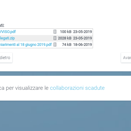
ti:
VVISO.pdf
[ ]
100 kB
23-05-2019
legati.zip
[ ]
2028 kB
23-05-2019
hiarimenti al 18 giugno 2019.pdf
[ ]
74 kB
18-06-2019
dietro
Ava
ca per visualizzare le
collaborazioni scadute