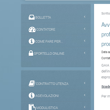
Scritt
BOLLETTA
Avv
CONTATORE
pro
pro
COME FARE PER...
Data 
SPORTELLO ONLINE
Contat
GAIA 
dell'
espro
CONTRATTO UTENZA
Scade
AGEVOLAZIONI
Per m
MODULISTICA