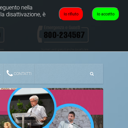
oseguento nella
la disattivazione, è
Io rifiuto
Io accetto
lare
Numeri verdi gratuiti anche da cellulare
A
CONTATTI