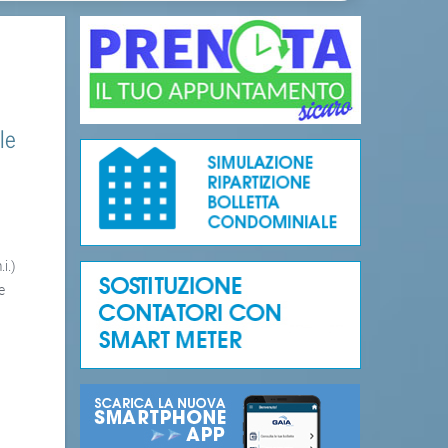
le
i.)
e