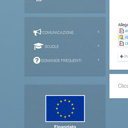
Allega
A
COMUNICAZIONE
Al
C
SCUOLE
In
DOMANDE FREQUENTI
Clic