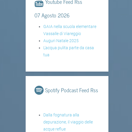
Youtube Feed Rss
07 Agosto 2026
GAIA nella scuola elementare
Vassalle di Viareggio
Auguri Natale 2025
L'acqua pulita parte da casa
tua
Spotify Podcast Feed Rss
Dalla fognatura alla
depurazione, il viaggio delle
acque reflue