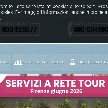
Tramite il sito sono istallati cookies di terze parti. Pr
 cookies. Per maggiori informazioni, anche in ordine al
a.
Numeri verdi gratuiti anche da cellulare
Numeri verdi gratuiti anche da cellu
ONALE
SOSTENIBILITA' E SVILUPPO
QUALITA’ DELL’ACQU