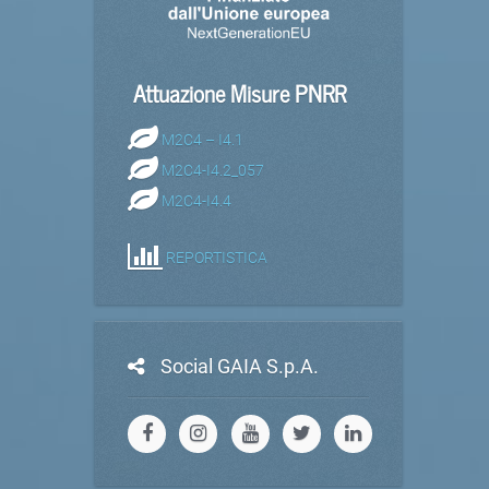
Attuazione Misure PNRR
M2C4 – I4.1
M2C4-I4.2_057
M2C4-I4.4
REPORTISTICA
Social GAIA S.p.A.