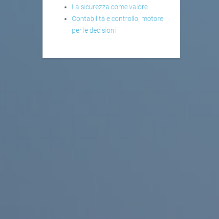
La sicurezza come valore
Contabilità e controllo, motore
per le decisioni