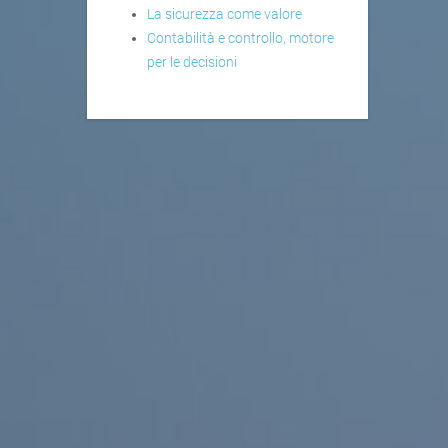
La sicurezza come valore
Contabilità e controllo, motore
per le decisioni