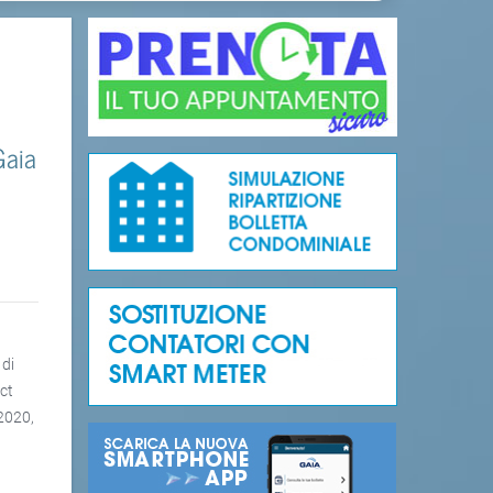
Gaia
 di
ect
/2020,