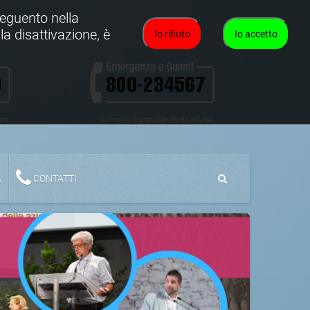
oseguento nella
la disattivazione, è
Io rifiuto
Io accetto
lare
Numeri verdi gratuiti anche da cellulare
A
CONTATTI