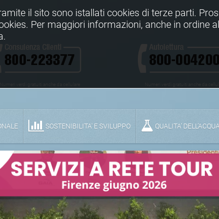
Tramite il sito sono istallati cookies di terze parti. Pr
 cookies. Per maggiori informazioni, anche in ordine al
a.
Numeri verdi gratuiti anche da cellulare
Numeri verdi gratuiti anche da cellu
ONALE
SOSTENIBILITA' E SVILUPPO
QUALITA’ DELL’ACQU