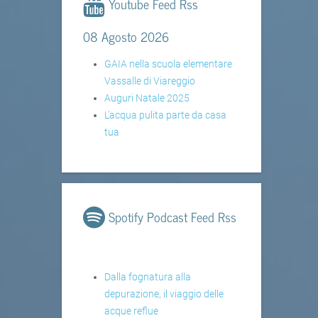
Youtube Feed Rss
08 Agosto 2026
GAIA nella scuola elementare
Vassalle di Viareggio
Auguri Natale 2025
L'acqua pulita parte da casa
tua
Spotify Podcast Feed Rss
Dalla fognatura alla
depurazione, il viaggio delle
acque reflue