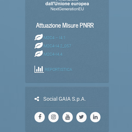
Attuazione Misure PNRR
M2C4 – I4.1
M2C4-I4.2_057
M2C4-I4.4
REPORTISTICA
Social GAIA S.p.A.