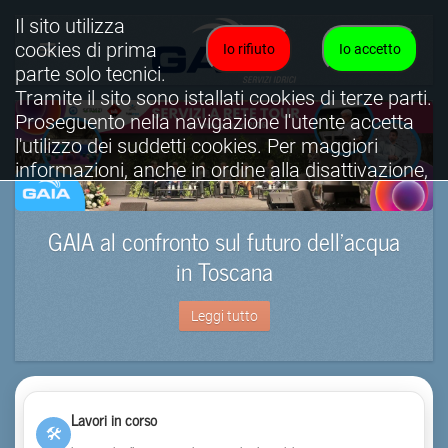
Il sito utilizza
cookies di prima
Io rifiuto
Io accetto
parte solo tecnici.
Tramite il sito sono istallati cookies di terze parti.
Proseguento nella navigazione l'utente accetta
l'utilizzo dei suddetti cookies. Per maggiori
informazioni, anche in ordine alla disattivazione,
è possibile consultare l'informativa cookies
completa.
GAIA al confronto sul futuro dell’acqua
Visualizza informativa completa.
in Toscana
Leggi tutto
Lavori in corso
🛠