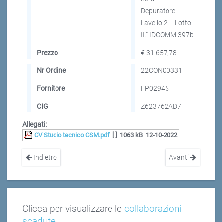
Depuratore
Lavello 2 – Lotto
II.” IDCOMM 397b
Prezzo
€ 31.657,78
Nr Ordine
22CON00331
Fornitore
FP02945
CIG
Z623762AD7
Allegati:
CV Studio tecnico CSM.pdf
[ ]
1063 kB
12-10-2022
Indietro
Avanti
Clicca per visualizzare le
collaborazioni
scadute