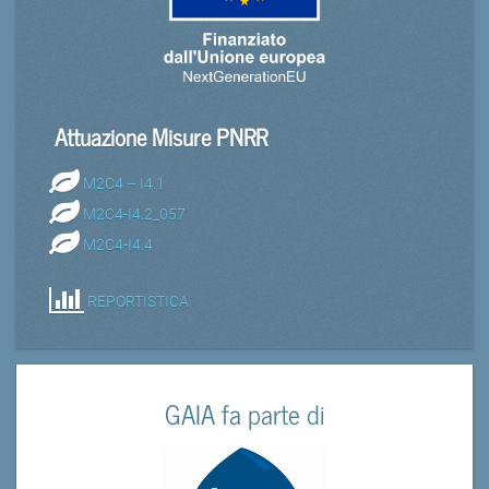
Attuazione Misure PNRR
M2C4 – I4.1
M2C4-I4.2_057
M2C4-I4.4
REPORTISTICA
GAIA fa parte di