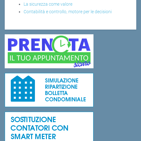
La sicurezza come valore
Contabilità e controllo, motore per le decisioni